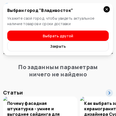
Выбран город "
Владивосток
"
Владивосток
Укажите свой город, чтобы увидеть актуальное
наличие товаров и сроки доставки
Выбрать другой
Древесно-плитный материал
ДСП
Закрыть
Сортировка
По заданным параметрам
ничего не найдено
Статьи
Почему фасадная
Как выбрать з
штукатурка - умнее и
керамогранит
выгоднее сайдинга для
дизайнера Су