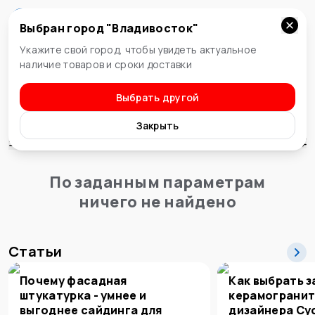
Выбран город "
Владивосток
"
Владивосток
Укажите свой город, чтобы увидеть актуальное
наличие товаров и сроки доставки
Выбрать другой
Теплоизоляция
Напыляемая теплоизоляция
Закрыть
Сортировка
По заданным параметрам
ничего не найдено
Статьи
Почему фасадная
Как выбрать з
штукатурка - умнее и
керамогранит
выгоднее сайдинга для
дизайнера Су