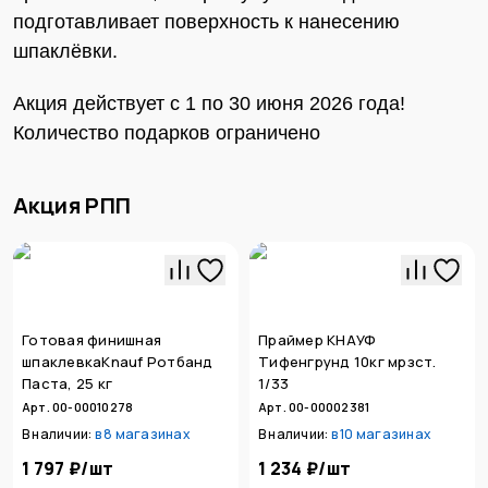
подготавливает поверхность к нанесению
шпаклёвки.
Акция действует с 1 по 30 июня 2026 года!
Количество подарков ограничено
Акция РПП
Готовая финишная
Праймер КНАУФ
шпаклевкаKnauf Ротбанд
Тифенгрунд 10кг мрзст.
Паста, 25 кг
1/33
Арт. 00-00010278
Арт. 00-00002381
В наличии:
в
8 магазинах
В наличии:
в
10 магазинах
1 797 ₽
/
шт
1 234 ₽
/
шт