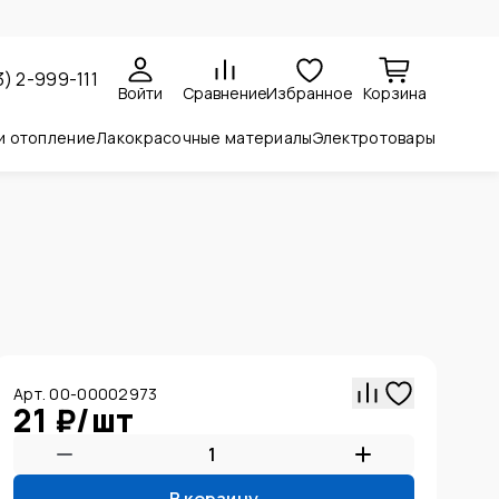
3) 2-999-111
Войти
Сравнение
Избранное
Корзина
и отопление
Лакокрасочные материалы
Электротовары
Арт. 00-00002973
21 ₽
/
шт