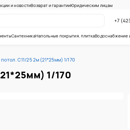
кции и новости
Возврат и гарантии
Юридическим лицам
+7 (42
менты
Сантехника
Напольные покрытия, плитка
Водоснабжение 
ны и потолок
 потол. C11/25 2м (21*25мм) 1/170
(21*25мм) 1/170