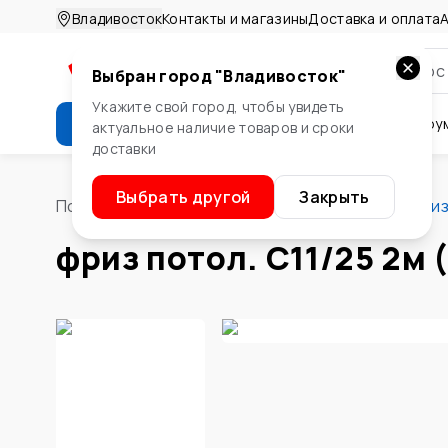
Владивосток
Контакты и магазины
Доставка и оплата
А
Выбран город "
Владивосток
"
Укажите свой город, чтобы увидеть
Каталог
Стройматериалы
Инстру
актуальное наличие товаров и сроки
доставки
Крепеж
Двери и окна
Сте
Выбрать другой
Закрыть
Помощник
/
Стены и потолок
/
Фризы и декор
/
фриз
фриз потол. C11/25 2м 