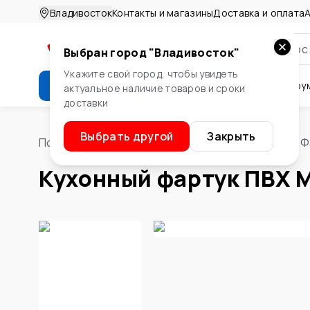
Владивосток
Контакты и магазины
Доставка и оплата
А
Выбран город "
Владивосток
"
Укажите свой город, чтобы увидеть
Каталог
Стройматериалы
Инстру
актуальное наличие товаров и сроки
доставки
Крепеж
Двери и окна
Сте
Выбрать другой
Закрыть
Помощник
/
Стены и потолок
/
Стеновые панели
/
Ф
Кухонный фартук ПВХ 