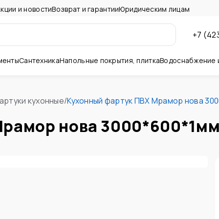
кции и новости
Возврат и гарантии
Юридическим лицам
+7 (42
менты
Сантехника
Напольные покрытия, плитка
Водоснабжение 
ны и потолок
артуки кухонные
/
Кухонный фартук ПВХ Мрамор нова 30
Мрамор нова 3000*600*1мм