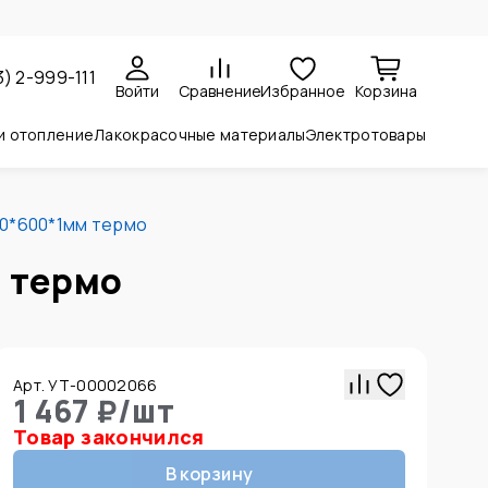
3) 2-999-111
Войти
Сравнение
Избранное
Корзина
и отопление
Лакокрасочные материалы
Электротовары
00*600*1мм термо
 термо
Арт. УТ-00002066
1 467 ₽
/
шт
Товар закончился
В корзину