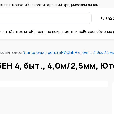
кции и новости
Возврат и гарантии
Юридическим лицам
+7 (42
менты
Сантехника
Напольные покрытия, плитка
Водоснабжение 
ны и потолок
ум
/
Бытовой
/
Линолеум Тренд БРИСБЕН 4, быт., 4,0м/2,5м
Н 4, быт., 4,0м/2,5мм, Ют