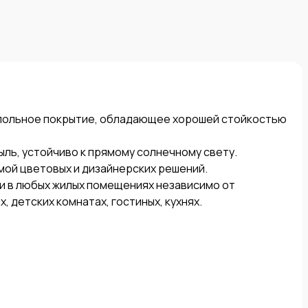
напольное покрытие, обладающее хорошей стойкостью 
ль, устойчиво к прямому солнечному свету.

мой цветовых и дизайнерских решений.

и в любых жилых помещениях независимо от 
 детских комнатах, гостиных, кухнях.
