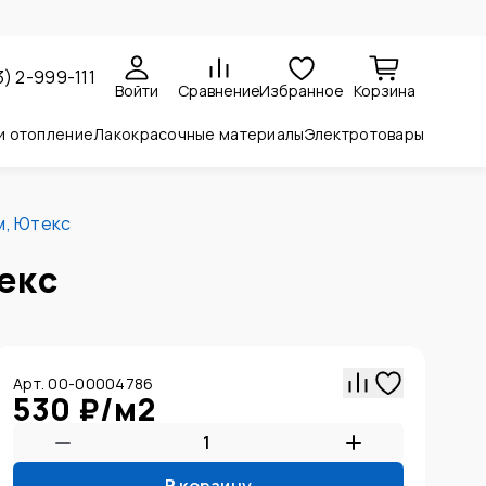
3) 2-999-111
Войти
Сравнение
Избранное
Корзина
и отопление
Лакокрасочные материалы
Электротовары
м, Ютекс
екс
Арт. 00-00004786
530 ₽
/
м2