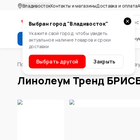
Владивосток
Контакты и магазины
Доставка и оплата
А
Выбран город "
Владивосток
"
Укажите свой город, чтобы увидеть
Каталог
Стройматериалы
Инстру
актуальное наличие товаров и сроки
доставки
Крепеж
Двери и окна
Сте
Выбрать другой
Закрыть
Помощник
/
Напольные покрытия, плитка
/
Линоле
Линолеум Тренд БРИСБЕ