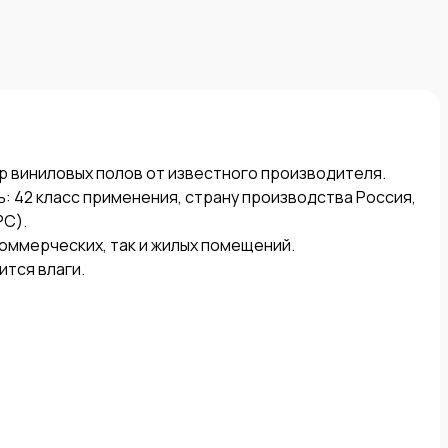
р виниловых полов от известного производителя.

 42 класс применения, страну производства Россия, 
C).

коммерческих, так и жилых помещений.

тся влаги.
