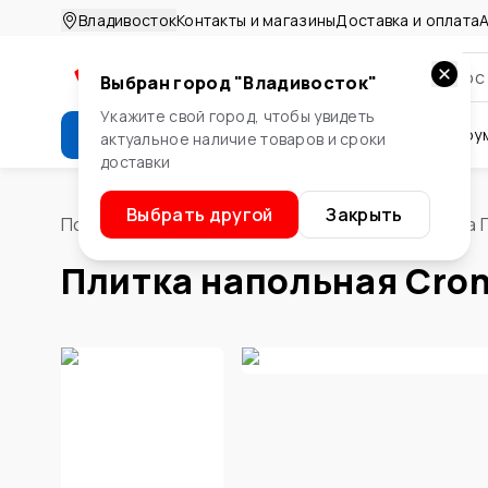
Владивосток
Контакты и магазины
Доставка и оплата
А
Выбран город "
Владивосток
"
Укажите свой город, чтобы увидеть
Каталог
Стройматериалы
Инстру
актуальное наличие товаров и сроки
доставки
Крепеж
Двери и окна
Сте
Выбрать другой
Закрыть
Помощник
/
Напольные покрытия, плитка
/
Плитка 
Плитка напольная Cron