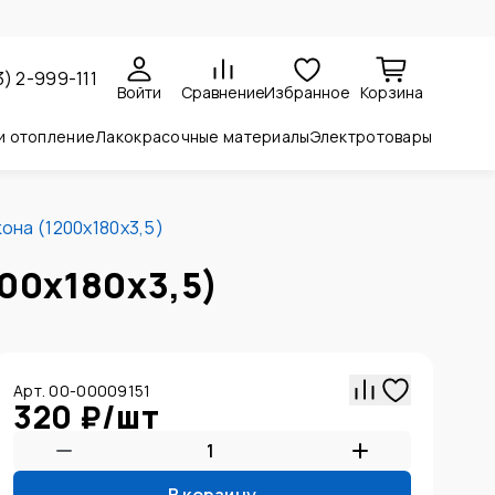
3) 2-999-111
Войти
Сравнение
Избранное
Корзина
и отопление
Лакокрасочные материалы
Электротовары
она (1200х180х3,5)
200х180х3,5)
Арт. 00-00009151
320 ₽
/
шт