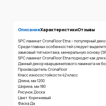
Описание
Характеристики
Отзывы
SPC ламинат CronaFloor Etna – популярный деко
Среди главных особенностей следует выделить:
замковый тип монтажа, минеральную основу (SP
SPC ламинат CronaFloor Etna подходит как для 
Данный декор кварцвинилового ламината не бои
Производитель CronaFloor

Класс износостойкости 42 класс

Длина, мм 1200

Ширина, мм 180 

Рисунок Доска

Цвет  Коричневый

Фаска Да
