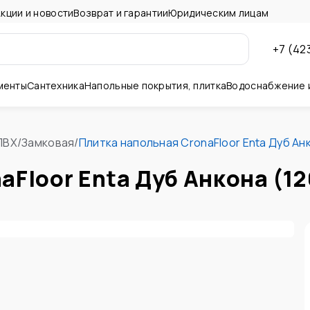
кции и новости
Возврат и гарантии
Юридическим лицам
+7 (42
менты
Сантехника
Напольные покрытия, плитка
Водоснабжение 
ны и потолок
ПВХ
/
Замковая
/
Плитка напольная CronaFloor Enta Дуб Анк
aFloor Enta Дуб Анкона (1