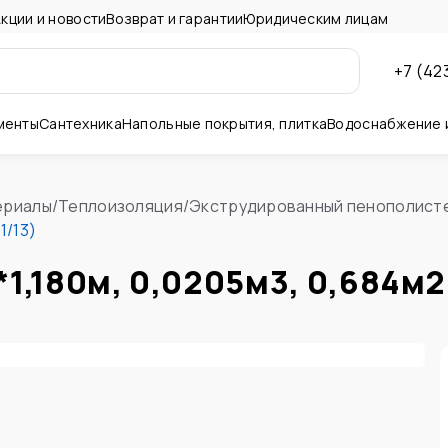
кции и новости
Возврат и гарантии
Юридическим лицам
+7 (42
менты
Сантехника
Напольные покрытия, плитка
Водоснабжение 
ны и потолок
ериалы
/
Теплоизоляция
/
Экструдированный пенополист
1/13)
1,180м, 0,0205м3, 0,684м2 