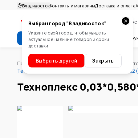
Владивосток
Контакты и магазины
Доставка и оплата
А
Выбран город "
Владивосток
"
Укажите свой город, чтобы увидеть
Каталог
Стройматериалы
Инстру
актуальное наличие товаров и сроки
доставки
Крепеж
Двери и окна
Сте
Выбрать другой
Закрыть
Помощник
/
Стройматериалы
/
Изоляционные мат
Техноплекс 0,03*0,580*1,180м, 0,0205м3, 0,684м2 (
Техноплекс 0,03*0,580*