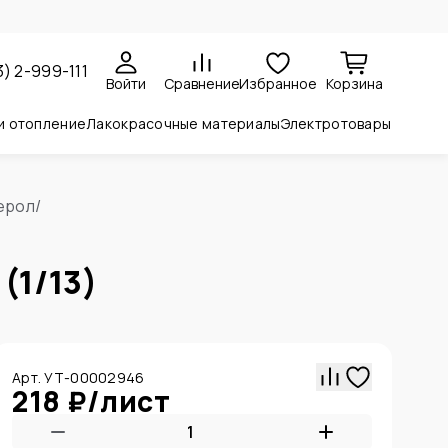
3) 2-999-111
Войти
Сравнение
Избранное
Корзина
и отопление
Лакокрасочные материалы
Электротовары
ерол
/
(1/13)
Арт. УТ-00002946
218 ₽
/
лист