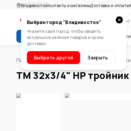
Владивосток
Контакты и магазины
Доставка и оплата
А
Выбран город "
Владивосток
"
Укажите свой город, чтобы увидеть
Каталог
Стройматериалы
Инстру
актуальное наличие товаров и сроки
доставки
Крепеж
Двери и окна
Сте
Выбрать другой
Закрыть
Помощник
/
Водоснабжение и отопление
/
Трубы и
TM 32х3/4" НР тройник