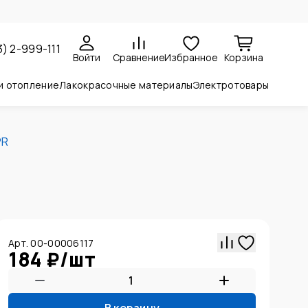
3) 2-999-111
Войти
Сравнение
Избранное
Корзина
и отопление
Лакокрасочные материалы
Электротовары
PR
Арт. 00-00006117
184 ₽
/
шт