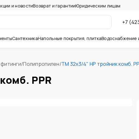
кции и новости
Возврат и гарантии
Юридическим лицам
+7 (42
менты
Сантехника
Напольные покрытия, плитка
Водоснабжение 
ны и потолок
 фитинги
/
Полипропилен
/
TM 32х3/4" НР тройник комб. P
 комб. PPR