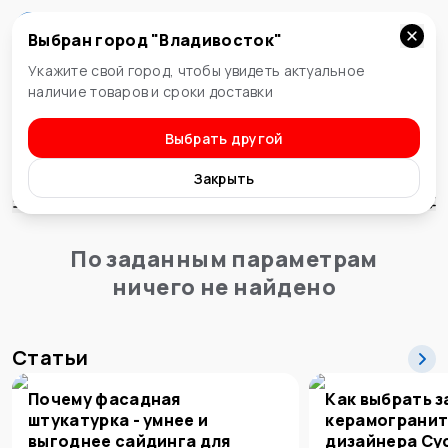
Выбран город "
Владивосток
"
Владивосток
Укажите свой город, чтобы увидеть актуальное
наличие товаров и сроки доставки
Выбрать другой
Водоснабжение и отопление
Баки для воды, тара
Закрыть
Сортировка
По заданным параметрам
ничего не найдено
Статьи
Почему фасадная
Как выбрать з
штукатурка - умнее и
керамогранит
выгоднее сайдинга для
дизайнера Су