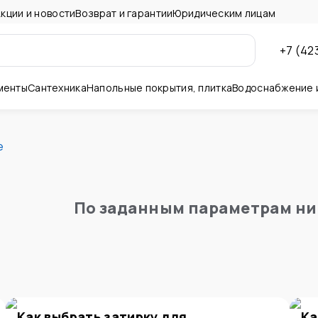
кции и новости
Возврат и гарантии
Юридическим лицам
+7 (42
менты
Сантехника
Напольные покрытия, плитка
Водоснабжение 
ны и потолок
е
По заданным параметрам ни
Как выбрать затирку для
Ка