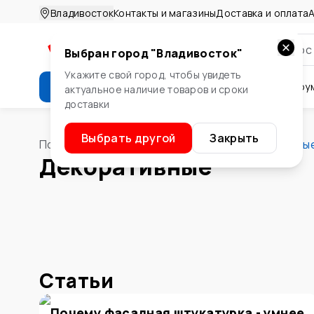
Владивосток
Контакты и магазины
Доставка и оплата
А
Выбран город "
Владивосток
"
Укажите свой город, чтобы увидеть
Каталог
Стройматериалы
Инстру
актуальное наличие товаров и сроки
доставки
Крепеж
Двери и окна
Сте
Выбрать другой
Закрыть
Помощник
/
Стены и потолок
/
Обои
/
Декоративны
Декоративные
Статьи
Почему фасадная штукатурка - умнее