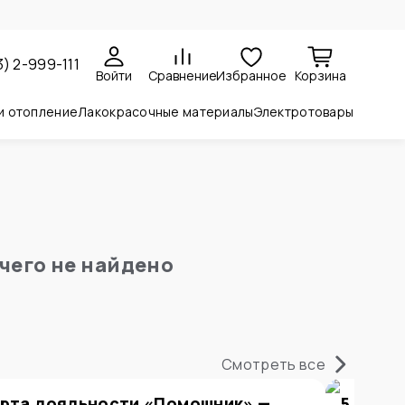
3) 2-999-111
Войти
Сравнение
Избранное
Корзина
и отопление
Лакокрасочные материалы
Электротовары
чего не найдено
Смотреть все
рта лояльности «Помощник» —
5 прич