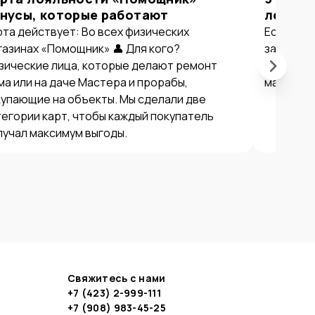
нусы, которые работают
летом 
рта действует: Во всех физических
Если вы в
газинах «Помощник» 👤 Для кого?
закупать
зические лица, которые делают ремонт
причин с
ма или на даче Мастера и прорабы,
магазина
купающие на объекты. Мы сделали две
тегории карт, чтобы каждый покупатель
лучал максимум выгоды.
Свяжитесь с нами
+7 (423) 2-999-111
+7 (908) 983-45-25