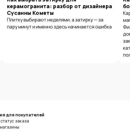
керамогранита: разбор от дизайнера
бо
Сусанны Кометы
Ка
Плитку выбирают неделями, а затирку — за
ма
пару минут и именно здесь начинается ошибка
Фи
до
за
ка
по
ия для покупателей
статус заказа
 магазины