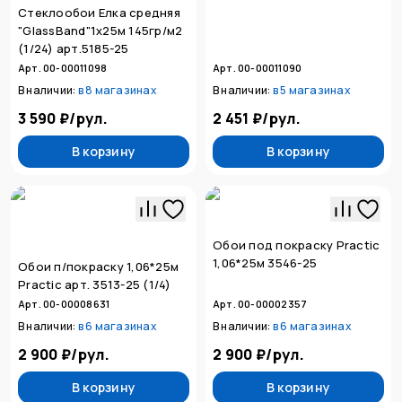
Стеклообои Елка средняя
"GlassBand"1х25м 145гр/м2
(1/24) арт.5185-25
Арт. 00-00011098
Арт. 00-00011090
В наличии:
в
8 магазинах
В наличии:
в
5 магазинах
3 590 ₽
/
рул.
2 451 ₽
/
рул.
В корзину
В корзину
Обои под покраску Practic
1,06*25м 3546-25
Обои п/покраску 1,06*25м
Practic арт. 3513-25 (1/4)
Арт. 00-00008631
Арт. 00-00002357
В наличии:
в
6 магазинах
В наличии:
в
6 магазинах
2 900 ₽
/
рул.
2 900 ₽
/
рул.
В корзину
В корзину