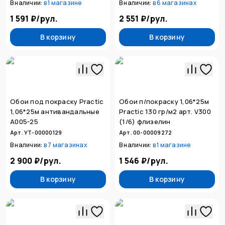
В наличии:
в
1 магазине
В наличии:
в
6 магазинах
1 591 ₽
/
рул.
2 551 ₽
/
рул.
В корзину
В корзину
Обои под покраску Practic
Обои п/покраску 1,06*25м
1,06*25м антивандальные
Practic 130 гр/м2 арт. V300
А005-25
(1/6) флизелин
Арт. УТ-00000129
Арт. 00-00009272
В наличии:
в
7 магазинах
В наличии:
в
1 магазине
2 900 ₽
/
рул.
1 546 ₽
/
рул.
В корзину
В корзину