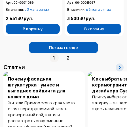
Арт. 00-00011089
Арт. 00-00011097
В наличии:
в
3 магазинах
В наличии:
в
8 магазинах
2 451 ₽
/
рул.
3 500 ₽
/
рул.
В корзину
В корзину
Показать еще
1
2
Статьи
Почему фасадная
Как выбрать з
штукатурка - умнее и
керамогранит
выгоднее сайдинга для
дизайнера Су
вашего дома
Плитку выбирают
Жители Приморского края часто
затирку — за пар
стоят перед дилеммой: взять
здесь начинаетс
проверенный сайдинг или
рассмотреть современные
системы фасадной штукатурки?