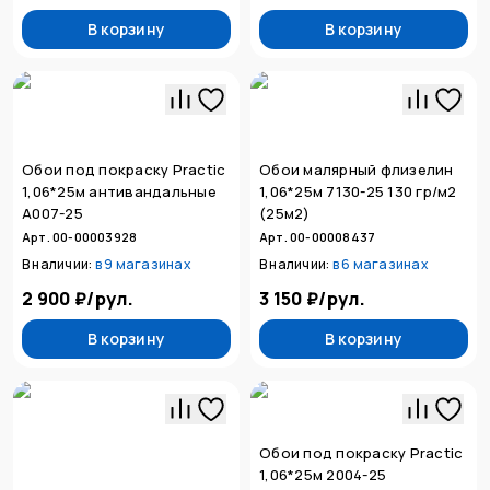
В корзину
В корзину
Обои под покраску Practic
Обои малярный флизелин
1,06*25м антивандальные
1,06*25м 7130-25 130 гр/м2
А007-25
(25м2)
Арт. 00-00003928
Арт. 00-00008437
В наличии:
в
9 магазинах
В наличии:
в
6 магазинах
2 900 ₽
/
рул.
3 150 ₽
/
рул.
В корзину
В корзину
Обои под покраску Practic
1,06*25м 2004-25