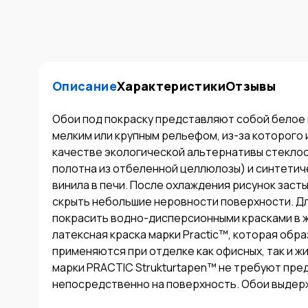
Описание
Характеристики
Отзывы
Обои под покраску представляют собой белое 
мелким или крупным рельефом, из-за которого 
качестве экологической альтернативы стеклооб
полотна из отбеленной целлюлозы) и синтетиче
винила в печи. После охлаждения рисунок засты
скрыть небольшие неровности поверхности. Дл
покрасить водно-дисперсионными красками в ж
латексная краска марки Practic™, которая обра
применяются при отделке как офисных, так и ж
марки PRACTIC Strukturtapen™ не требуют пред
непосредственно на поверхность. Обои выдерж