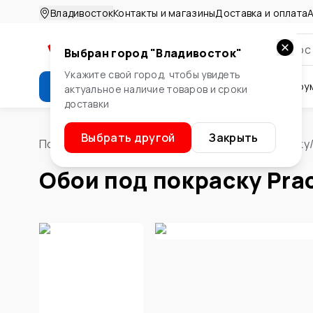
Владивосток
Контакты и магазины
Доставка и оплата
А
Выбран город "
Владивосток
"
Укажите свой город, чтобы увидеть
Каталог
Стройматериалы
Инстру
актуальное наличие товаров и сроки
доставки
Крепеж
Двери и окна
Сте
Выбрать другой
Закрыть
Помощник
/
Стены и потолок
/
Обои
/
Под покраску
Обои под покраску Prac