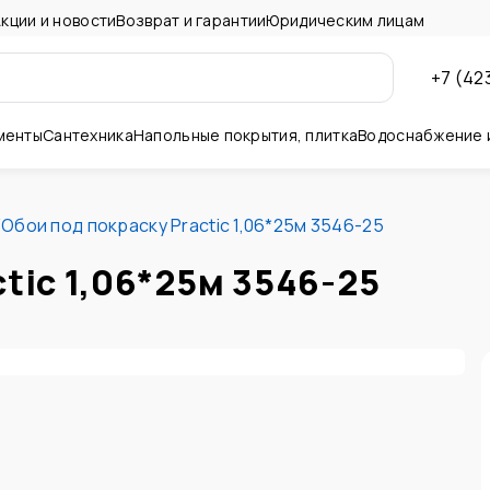
кции и новости
Возврат и гарантии
Юридическим лицам
+7 (42
менты
Сантехника
Напольные покрытия, плитка
Водоснабжение 
ны и потолок
/
Обои под покраску Practic 1,06*25м 3546-25
tic 1,06*25м 3546-25