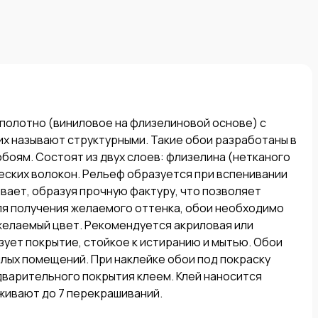
полотно (виниловое на флизелиновой основе) с 
их называют структурными. Такие обои разработаны в 
оям. Состоят из двух слоев: флизелина (нетканого 
ских волокон. Рельеф образуется при вспенивании 
вает, образуя прочную фактуру, что позволяет 
я получения желаемого оттенка, обои необходимо 
елаемый цвет. Рекомендуется акриловая или 
зует покрытие, стойкое к истиранию и мытью. Обои 
илых помещений. При наклейке обои под покраску 
варительного покрытия клеем. Клей наносится 
ивают до 7 перекрашиваний.
