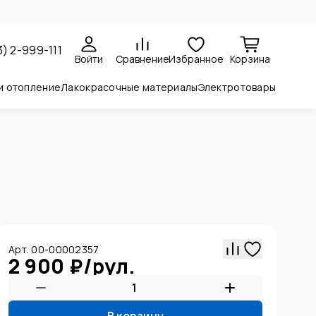
3) 2-999-111
Войти
Сравнение
Избранное
Корзина
и отопление
Лакокрасочные материалы
Электротовары
Арт. 00-00002357
2 900 ₽
/
рул.