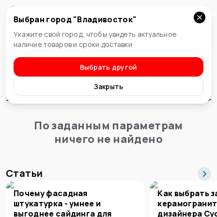
Выбран город "
Владивосток
"
Владивосток
Укажите свой город, чтобы увидеть актуальное
наличие товаров и сроки доставки
Выбрать другой
Насосное оборудование
Дренажные
Закрыть
Сортировка
По заданным параметрам
ничего не найдено
Статьи
Почему фасадная
Как выбрать з
штукатурка - умнее и
керамогранит
выгоднее сайдинга для
дизайнера Су