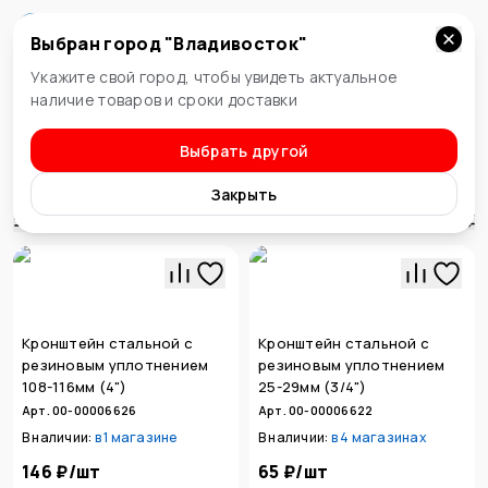
Выбран город "
Владивосток
"
Владивосток
Укажите свой город, чтобы увидеть актуальное
наличие товаров и сроки доставки
Выбрать другой
Водоснабжение и отопление
Крепления сантехнические
Закрыть
Сортировка
Кронштейн стальной с
Кронштейн стальной с
резиновым уплотнением
резиновым уплотнением
108-116мм (4")
25-29мм (3/4")
Арт. 00-00006626
Арт. 00-00006622
В наличии:
в
1 магазине
В наличии:
в
4 магазинах
146 ₽
/
шт
65 ₽
/
шт