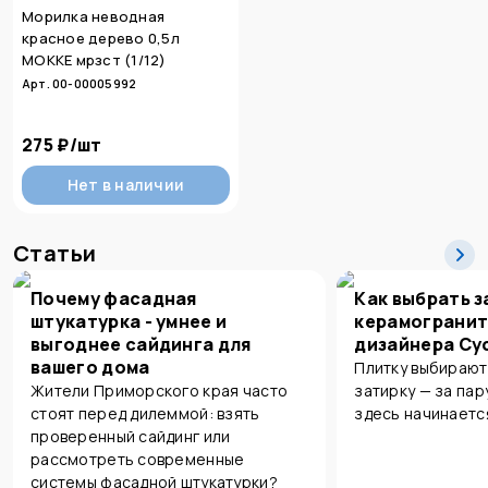
Морилка неводная
красное дерево 0,5л
МОККЕ мрзст (1/12)
Арт. 00-00005992
275 ₽
/
шт
Нет в наличии
Статьи
Почему фасадная
Как выбрать з
штукатурка - умнее и
керамогранит
выгоднее сайдинга для
дизайнера Су
вашего дома
Плитку выбирают
Жители Приморского края часто
затирку — за пар
стоят перед дилеммой: взять
здесь начинаетс
проверенный сайдинг или
рассмотреть современные
системы фасадной штукатурки?