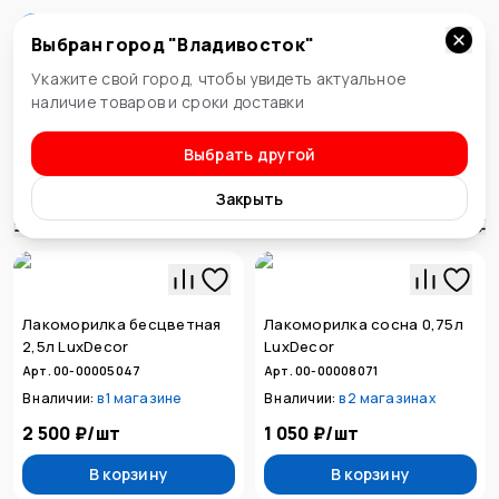
Выбран город "
Владивосток
"
Владивосток
Укажите свой город, чтобы увидеть актуальное
наличие товаров и сроки доставки
Выбрать другой
Лакокрасочные материалы
Морилки
Закрыть
Сортировка
Лакоморилка бесцветная
Лакоморилка сосна 0,75л
2,5л LuxDecor
LuxDecor
Арт. 00-00005047
Арт. 00-00008071
В наличии:
в
1 магазине
В наличии:
в
2 магазинах
2 500 ₽
/
шт
1 050 ₽
/
шт
В корзину
В корзину