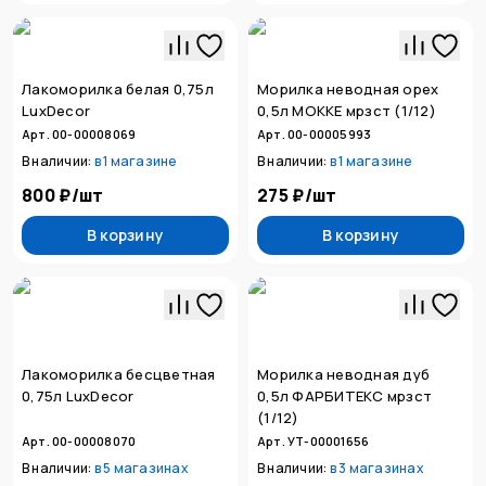
Лакоморилка белая 0,75л
Морилка неводная орех
LuxDecor
0,5л МОККЕ мрзст (1/12)
Арт. 00-00008069
Арт. 00-00005993
В наличии:
в
1 магазине
В наличии:
в
1 магазине
800 ₽
/
шт
275 ₽
/
шт
В корзину
В корзину
Лакоморилка бесцветная
Морилка неводная дуб
0,75л LuxDecor
0,5л ФАРБИТЕКС мрзст
(1/12)
Арт. 00-00008070
Арт. УТ-00001656
В наличии:
в
5 магазинах
В наличии:
в
3 магазинах