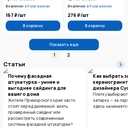
В наличии:
в
11 магазинах
В наличии:
в
11 магазинах
167 ₽
/
шт
276 ₽
/
шт
В корзину
В корзину
Показать еще
1
2
Статьи
Почему фасадная
Как выбрать з
штукатурка - умнее и
керамогранит
выгоднее сайдинга для
дизайнера Су
вашего дома
Плитку выбирают
Жители Приморского края часто
затирку — за пар
стоят перед дилеммой: взять
здесь начинаетс
проверенный сайдинг или
рассмотреть современные
системы фасадной штукатурки?