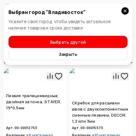
Выбран город "
Владивосток
"
Владивосток
Укажите свой город, чтобы увидеть актуальное
наличие товаров и сроки доставки
Выбрать другой
Режущий инструмент
Ножи, лезвия, скребки
Закрыть
Сортировка
Лезвия трапециевидные,
двойная заточка, STAYER,
СКребок для расшивки
19*0,5мм
швов с двухкомпонентным
сменным лезвием, DECOR,
1,2 или 3мм
Арт. 00-00012753
Арт. 00-00015573
В наличии:
в
8 магазинах
В наличии:
в
10 магазинах