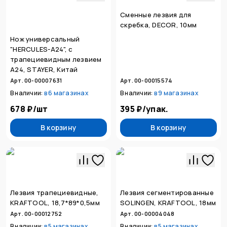
Сменные лезвия для
скребка, DECOR, 10мм
Нож универсальный
"HERCULES-A24", с
трапециевидным лезвием
А24, STAYER, Китай
Арт. 00-00007631
Арт. 00-00015574
В наличии:
в
6 магазинах
В наличии:
в
9 магазинах
678 ₽
/
шт
395 ₽
/
упак.
В корзину
В корзину
Лезвия трапециевидные,
Лезвия сегментированные
KRAFTOOL, 18,7*89*0,5мм
SOLINGEN, KRAFTOOL, 18мм
Арт. 00-00012752
Арт. 00-00004048
В наличии:
в
5 магазинах
В наличии:
в
5 магазинах