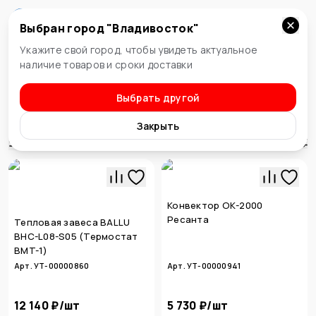
Выбран город "
Владивосток
"
Владивосток
Укажите свой город, чтобы увидеть актуальное
наличие товаров и сроки доставки
Выбрать другой
Отопительное оборудование
Обогреватели, конвекторы
Закрыть
Сортировка
Конвектор ОК-2000
Ресанта
Тепловая завеса BALLU
BHC-L08-S05 (Термостат
BMT-1)
Арт. УТ-00000860
Арт. УТ-00000941
12 140 ₽
/
шт
5 730 ₽
/
шт