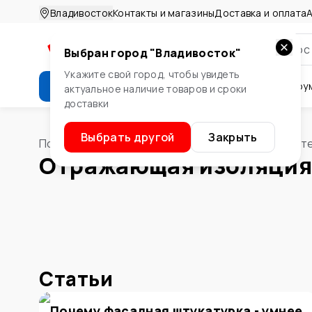
Владивосток
Контакты и магазины
Доставка и оплата
А
Выбран город "
Владивосток
"
Укажите свой город, чтобы увидеть
Каталог
Стройматериалы
Инстру
актуальное наличие товаров и сроки
доставки
Крепеж
Двери и окна
Сте
Выбрать другой
Закрыть
Помощник
/
Стройматериалы
/
Изоляционные мат
Отражающая изоляци
Статьи
Почему фасадная штукатурка - умнее