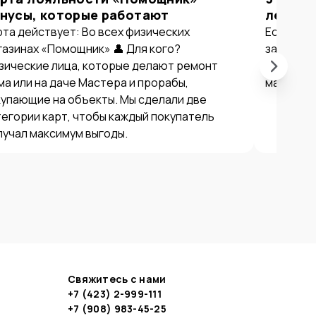
нусы, которые работают
летом 
рта действует: Во всех физических
Если вы в
газинах «Помощник» 👤 Для кого?
закупать
зические лица, которые делают ремонт
причин с
ма или на даче Мастера и прорабы,
магазина
купающие на объекты. Мы сделали две
тегории карт, чтобы каждый покупатель
лучал максимум выгоды.
Свяжитесь с нами
+7 (423) 2-999-111
+7 (908) 983-45-25