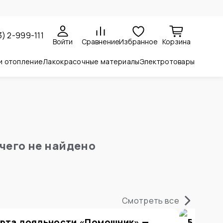
3) 2-999-111
Войти
Сравнение
Избранное
Корзина
и отопление
Лакокрасочные материалы
Электротовары
чего не найдено
Смотреть все
рта лояльности «Помощник» —
5 прич