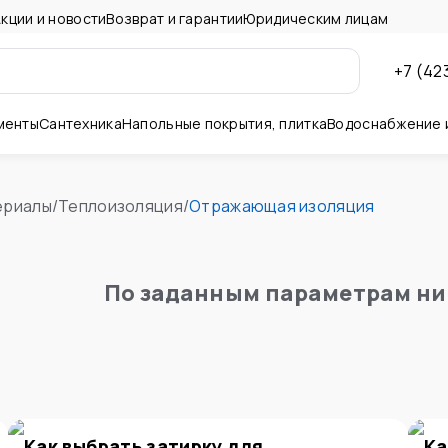
кции и новости
Возврат и гарантии
Юридическим лицам
+7 (42
менты
Сантехника
Напольные покрытия, плитка
Водоснабжение 
ны и потолок
ериалы
/
Теплоизоляция
/
Отражающая изоляция
я
По заданным параметрам ни
Как выбрать затирку для
Ка