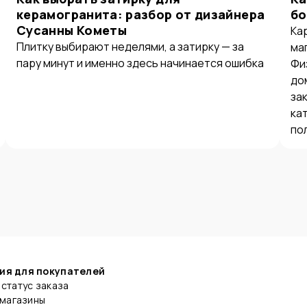
керамогранита: разбор от дизайнера
бо
Сусанны Кометы
Ка
Плитку выбирают неделями, а затирку — за
ма
пару минут и именно здесь начинается ошибка
Фи
до
за
ка
по
ия для покупателей
статус заказа
 магазины