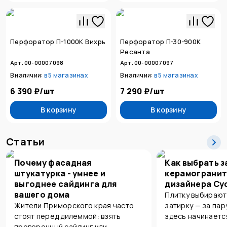
Перфоратор П-1000К Вихрь
Перфоратор П-30-900К
Ресанта
Арт. 00-00007098
Арт. 00-00007097
В наличии:
в
5 магазинах
В наличии:
в
5 магазинах
6 390 ₽
/
шт
7 290 ₽
/
шт
В корзину
В корзину
Статьи
Почему фасадная
Как выбрать з
штукатурка - умнее и
керамогранит
выгоднее сайдинга для
дизайнера Су
вашего дома
Плитку выбирают
Жители Приморского края часто
затирку — за пар
стоят перед дилеммой: взять
здесь начинаетс
проверенный сайдинг или