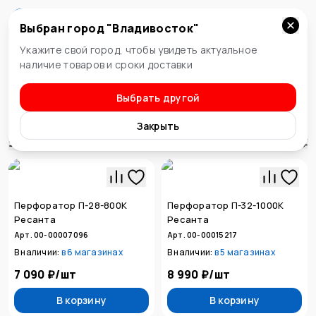
Выбран город "
Владивосток
"
Владивосток
Укажите свой город, чтобы увидеть актуальное
наличие товаров и сроки доставки
Выбрать другой
Электроинструменты
Перфораторы
Закрыть
Сортировка
Перфоратор П-28-800К
Перфоратор П-32-1000К
Ресанта
Ресанта
Арт. 00-00007096
Арт. 00-00015217
В наличии:
в
6 магазинах
В наличии:
в
5 магазинах
7 090 ₽
/
шт
8 990 ₽
/
шт
В корзину
В корзину