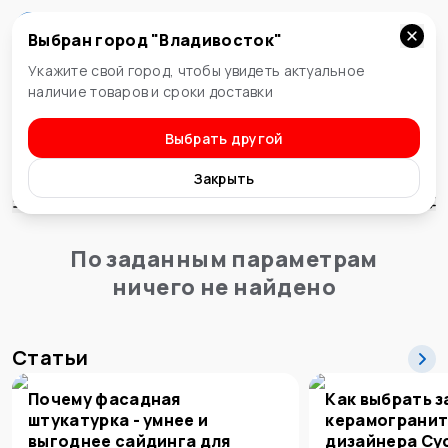
Выбран город "
Владивосток
"
Владивосток
Укажите свой город, чтобы увидеть актуальное
наличие товаров и сроки доставки
Выбрать другой
Стены и потолок
Пленка самоклеющая
Закрыть
Сортировка
По заданным параметрам
ничего не найдено
Статьи
Почему фасадная
Как выбрать з
штукатурка - умнее и
керамогранит
выгоднее сайдинга для
дизайнера Су