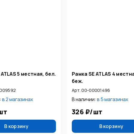
 ATLAS 5 местная, бел.
Рамка SE ATLAS 4 местна
беж.
0009592
Арт. 00-00001496
:
в
2 магазинах
В наличии:
в
5 магазинах
шт
326 ₽
/
шт
В корзину
В корзину