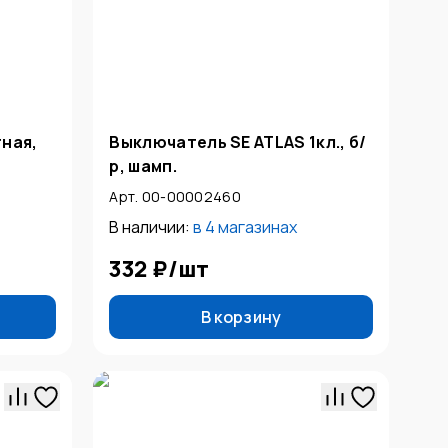
тная,
Выключатель SE ATLAS 1кл., б/
р, шамп.
Арт. 00-00002460
В наличии:
в
4 магазинах
332 ₽
/
шт
В корзину