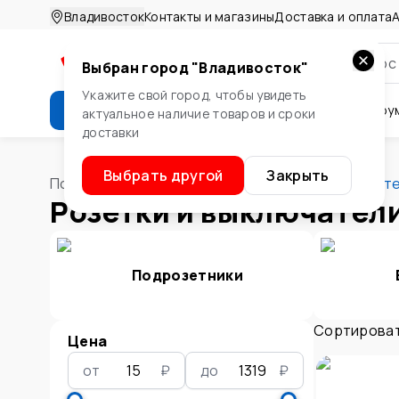
Владивосток
Контакты и магазины
Доставка и оплата
А
Выбран город "
Владивосток
"
Укажите свой город, чтобы увидеть
Каталог
Стройматериалы
Инстру
актуальное наличие товаров и сроки
доставки
Крепеж
Двери и окна
Сте
Выбрать другой
Закрыть
Помощник
/
Электротовары
/
Розетки и выключат
Розетки и выключател
Подрозетники
Сортироват
Цена
от
₽
до
₽