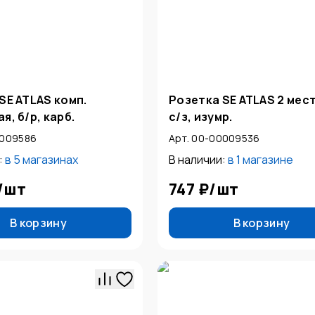
SE ATLAS комп.
Розетка SE ATLAS 2 мес
я, б/р, карб.
с/з, изумр.
0009586
Арт. 00-00009536
:
в
5 магазинах
В наличии:
в
1 магазине
/
шт
747 ₽
/
шт
В корзину
В корзину