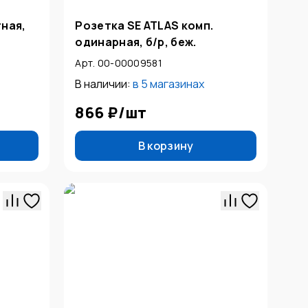
тная,
Розетка SE ATLAS комп.
одинарная, б/р, беж.
Арт. 00-00009581
В наличии:
в
5 магазинах
866 ₽
/
шт
В корзину