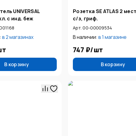
тель UNIVERSAL
Розетка SE ATLAS 2 мес
л. с инд. беж
с/з, гриф.
0001168
Арт. 00-00009534
:
в
2 магазинах
В наличии:
в
1 магазине
шт
747 ₽
/
шт
В корзину
В корзину