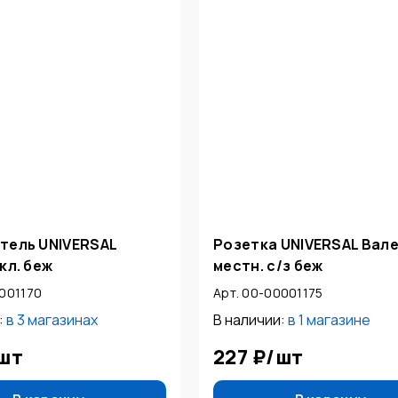
тель UNIVERSAL
Розетка UNIVERSAL Вале
кл. беж
местн. с/з беж
0001170
Арт. 00-00001175
:
в
3 магазинах
В наличии:
в
1 магазине
шт
227 ₽
/
шт