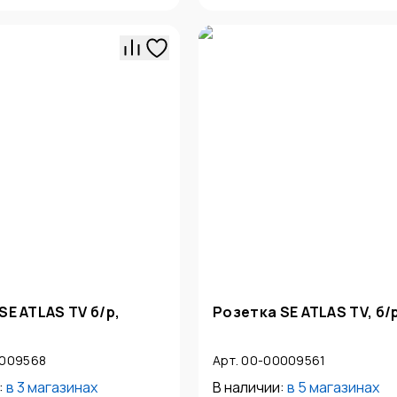
SE ATLAS TV б/р,
Розетка SE ATLAS TV, б/р
0009568
Арт. 00-00009561
:
в
3 магазинах
В наличии:
в
5 магазинах