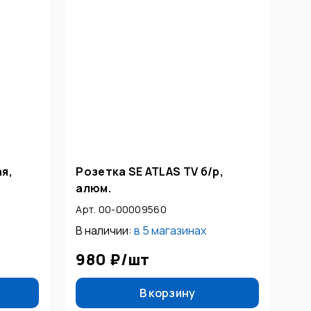
я,
Розетка SE ATLAS TV б/р,
алюм.
Арт. 00-00009560
В наличии:
в
5 магазинах
980 ₽
/
шт
В корзину