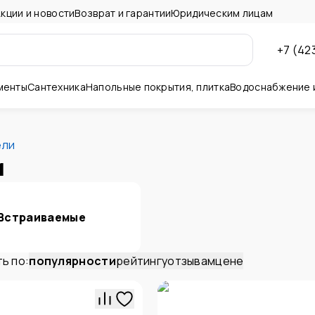
кции и новости
Возврат и гарантии
Юридическим лицам
+7 (42
менты
Сантехника
Напольные покрытия, плитка
Водоснабжение 
ны и потолок
ели
и
Встраиваемые
ь по:
популярности
рейтингу
отзывам
цене