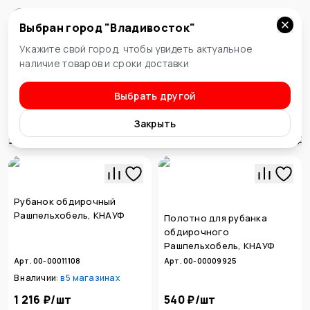
Выбран город "
Владивосток
"
Владивосток
Укажите свой город, чтобы увидеть актуальное
наличие товаров и сроки доставки
Выбрать другой
Столярные и слесарные инструменты
Рубанки
Закрыть
Сортировка
Рубанок обдирочный
Рашпельхобель, КНАУФ
Полотно для рубанка
обдирочного
Рашпельхобель, КНАУФ
Арт. 00-00011108
Арт. 00-00009925
В наличии:
в
5 магазинах
1 216 ₽
/
шт
540 ₽
/
шт