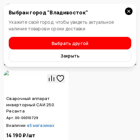
Выбран город "
Владивосток
"
Владивосток
Укажите свой город, чтобы увидеть актуальное
наличие товаров и сроки доставки
Выбрать другой
Электроинструменты
Сварочные аппараты
Закрыть
Сортировка
Сварочный аппарат
инверторный САИ 250
Ресанта
Арт. 00-00010729
В наличии:
в
5 магазинах
14 190 ₽
/
шт