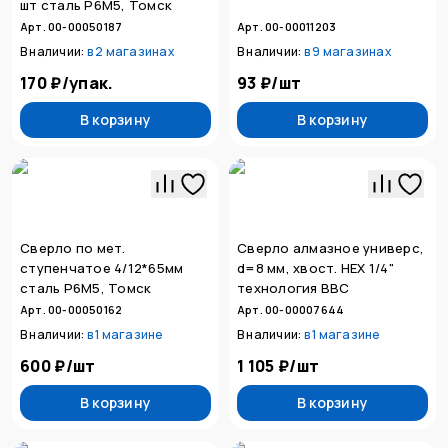
шт сталь Р6М5, Томск
Арт. 00-00050187
Арт. 00-00011203
В наличии:
в
2 магазинах
В наличии:
в
9 магазинах
170 ₽
/
упак.
93 ₽
/
шт
В корзину
В корзину
Сверло по мет.
Сверло алмазное универс,
ступенчатое 4/12*65мм
d=8 мм, хвост. HEX 1/4"
сталь Р6М5, Томск
технология ВВС
Арт. 00-00050162
Арт. 00-00007644
В наличии:
в
1 магазине
В наличии:
в
1 магазине
600 ₽
/
шт
1 105 ₽
/
шт
В корзину
В корзину