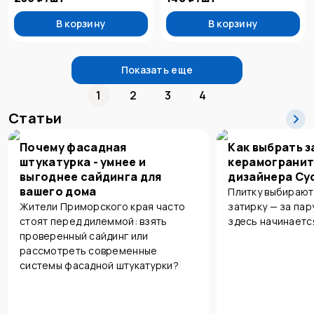
В корзину
В корзину
Показать еще
1
2
3
4
Статьи
Почему фасадная
Как выбрать з
штукатурка - умнее и
керамогранит
выгоднее сайдинга для
дизайнера Су
вашего дома
Плитку выбирают
Жители Приморского края часто
затирку — за пар
стоят перед дилеммой: взять
здесь начинаетс
проверенный сайдинг или
рассмотреть современные
системы фасадной штукатурки?