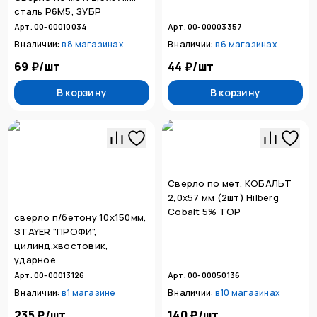
сталь Р6М5, ЗУБР
Арт. 00-00010034
Арт. 00-00003357
В наличии:
в
8 магазинах
В наличии:
в
6 магазинах
69 ₽
/
шт
44 ₽
/
шт
В корзину
В корзину
Сверло по мет. КОБАЛЬТ
2,0х57 мм (2шт) Hilberg
Cobalt 5% TOP
сверло п/бетону 10х150мм,
STAYER "ПРОФИ",
цилинд.хвостовик,
ударное
Арт. 00-00013126
Арт. 00-00050136
В наличии:
в
1 магазине
В наличии:
в
10 магазинах
235 ₽
/
шт
140 ₽
/
шт