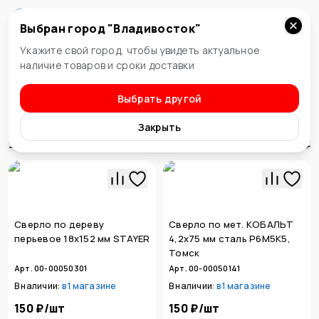
Выбран город "
Владивосток
"
Владивосток
Укажите свой город, чтобы увидеть актуальное
наличие товаров и сроки доставки
Выбрать другой
Расходные материалы к электроинструменту
Сверла
Закрыть
Сортировка
Сверло по дереву
Сверло по мет. КОБАЛЬТ
перьевое 18х152 мм STAYER
4,2х75 мм сталь Р6М5К5,
Томск
Арт. 00-00050301
Арт. 00-00050141
В наличии:
в
1 магазине
В наличии:
в
1 магазине
150 ₽
/
шт
150 ₽
/
шт