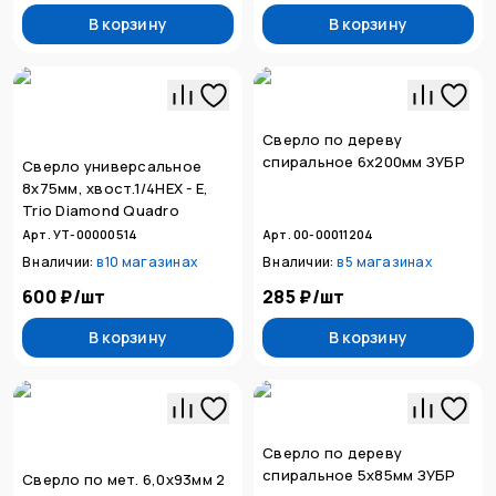
В корзину
В корзину
Сверло по дереву
спиральное 6x200мм ЗУБР
Сверло универсальное
8х75мм, хвост.1/4HEX - E,
Trio Diamond Quadro
Арт. УТ-00000514
Арт. 00-00011204
В наличии:
в
10 магазинах
В наличии:
в
5 магазинах
600 ₽
/
шт
285 ₽
/
шт
В корзину
В корзину
Сверло по дереву
спиральное 5х85мм ЗУБР
Сверло по мет. 6,0х93мм 2