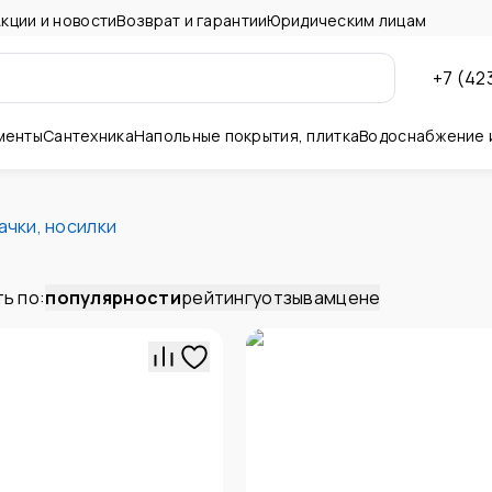
кции и новости
Возврат и гарантии
Юридическим лицам
+7 (42
менты
Сантехника
Напольные покрытия, плитка
Водоснабжение 
ны и потолок
ачки, носилки
ь по:
популярности
рейтингу
отзывам
цене