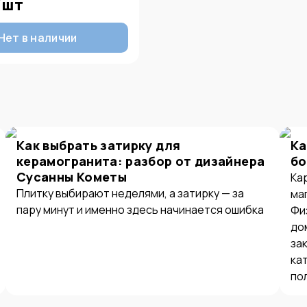
/
шт
Нет в наличии
Как выбрать затирку для
Ка
керамогранита: разбор от дизайнера
бо
Сусанны Кометы
Ка
Плитку выбирают неделями, а затирку — за
ма
пару минут и именно здесь начинается ошибка
Фи
до
за
ка
по