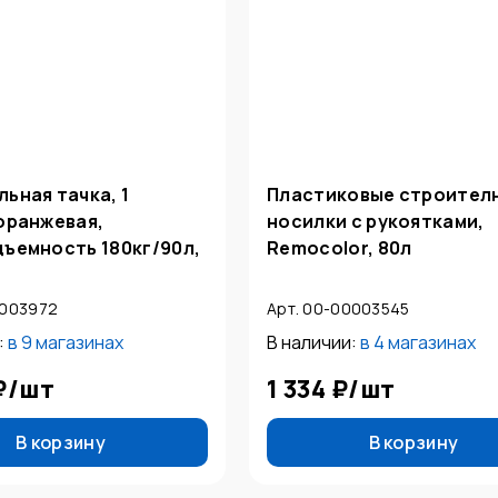
ьная тачка, 1
Пластиковые строител
оранжевая,
носилки с рукоятками,
ъемность 180кг/90л,
Remocolor, 80л
0003972
Арт. 00-00003545
:
в
9 магазинах
В наличии:
в
4 магазинах
₽
/
шт
1 334 ₽
/
шт
В корзину
В корзину