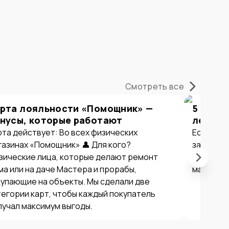
Смотреть все
рта лояльности «Помощник» —
5 прич
нусы, которые работают
летом 
рта действует: Во всех физических
Если вы в
газинах «Помощник» 👤 Для кого?
закупать
зические лица, которые делают ремонт
причин с
ма или на даче Мастера и прорабы,
магазина
купающие на объекты. Мы сделали две
тегории карт, чтобы каждый покупатель
лучал максимум выгоды.