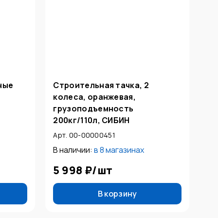
ные
Строительная тачка, 2
колеса, оранжевая,
грузоподъемность
200кг/110л, СИБИН
Арт. 00-00000451
В наличии:
в
8 магазинах
5 998 ₽
/
шт
В корзину