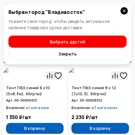
Выбран город "
Владивосток
"
Владивосток
Укажите свой город, чтобы увидеть актуальное
наличие товаров и сроки доставки
Выбрать другой
Организация рабочего места
Тенты
Закрыть
Сортировка
Тент ПВХ синий 6 х10
Тент ПВХ синий 8 х 12
(5х8,3м), 60гр/м2
(7х10,3), 60гр/м2
Арт. 00-00009013
Арт. 00-00009012
В наличии:
в
1 магазине
В наличии:
в
3 магазинах
1 350 ₽
/
шт
2 230 ₽
/
шт
В корзину
В корзину