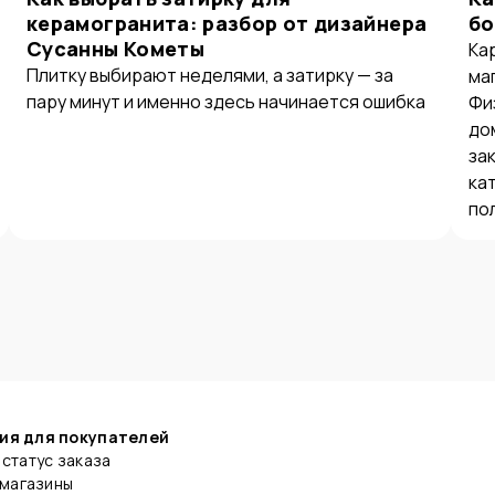
керамогранита: разбор от дизайнера
бо
Сусанны Кометы
Ка
Плитку выбирают неделями, а затирку — за
ма
пару минут и именно здесь начинается ошибка
Фи
до
за
ка
по
ия для покупателей
статус заказа
 магазины