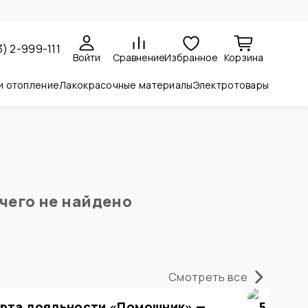
3) 2-999-111
Войти
Сравнение
Избранное
Корзина
и отопление
Лакокрасочные материалы
Электротовары
чего не найдено
Смотреть все
рта лояльности «Помощник» —
5 прич