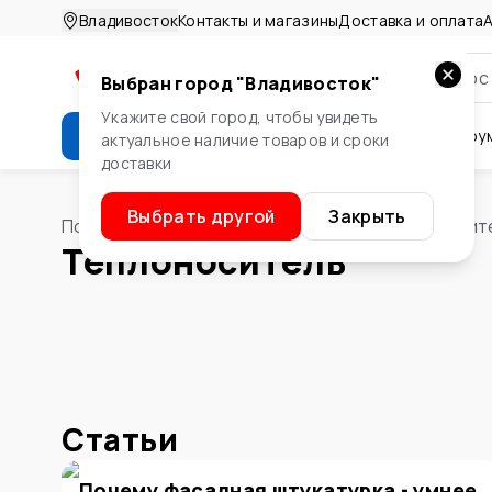
Владивосток
Контакты и магазины
Доставка и оплата
А
Выбран город "
Владивосток
"
Укажите свой город, чтобы увидеть
Каталог
Стройматериалы
Инстру
актуальное наличие товаров и сроки
доставки
Крепеж
Двери и окна
Сте
Выбрать другой
Закрыть
Помощник
/
Водоснабжение и отопление
/
Отопит
Теплоноситель
Статьи
Почему фасадная штукатурка - умнее