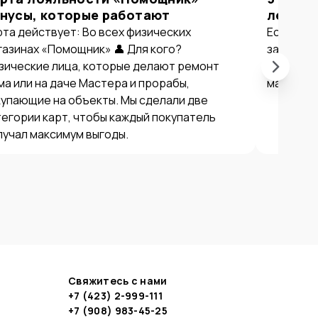
нусы, которые работают
летом 
рта действует: Во всех физических
Если вы в
газинах «Помощник» 👤 Для кого?
закупать
зические лица, которые делают ремонт
причин с
ма или на даче Мастера и прорабы,
магазина
купающие на объекты. Мы сделали две
тегории карт, чтобы каждый покупатель
лучал максимум выгоды.
Свяжитесь с нами
+7 (423) 2-999-111
+7 (908) 983-45-25