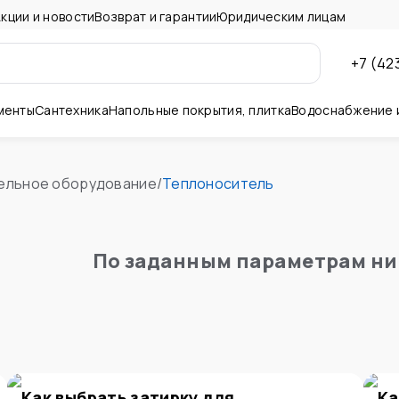
кции и новости
Возврат и гарантии
Юридическим лицам
+7 (42
менты
Сантехника
Напольные покрытия, плитка
Водоснабжение 
ны и потолок
ельное оборудование
/
Теплоноситель
По заданным параметрам ни
Как выбрать затирку для
Ка