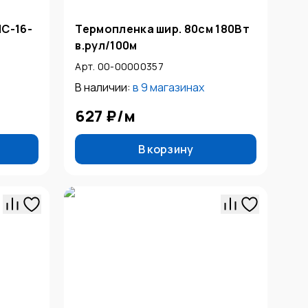
НС-16-
Термопленка шир. 80см 180Вт
в.рул/100м
Арт. 00-00000357
В наличии:
в
9 магазинах
627 ₽
/
м
В корзину