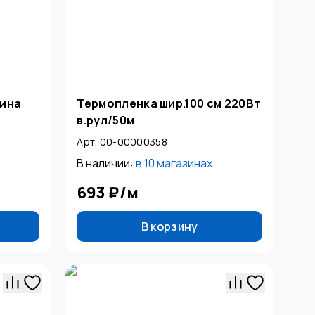
лина
Термопленка шир.100 см 220Вт
в.рул/50м
Арт. 00-00000358
В наличии:
в
10 магазинах
693 ₽
/
м
В корзину