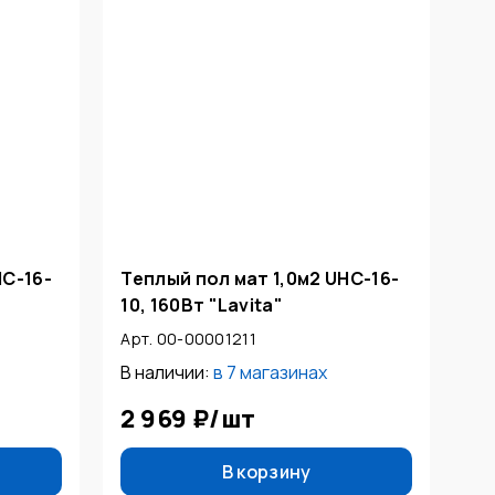
НС-16-
Теплый пол мат 1,0м2 UНС-16-
10, 160Вт "Lavita"
Арт. 00-00001211
В наличии:
в
7 магазинах
2 969 ₽
/
шт
В корзину