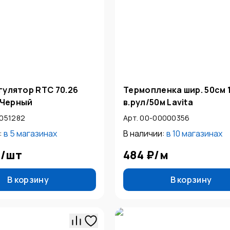
улятор RTC 70.26
Термопленка шир. 50см 
) Черный
в.рул/50м Lavita
0051282
Арт. 00-00000356
:
в
5 магазинах
В наличии:
в
10 магазинах
₽
/
шт
484 ₽
/
м
В корзину
В корзину