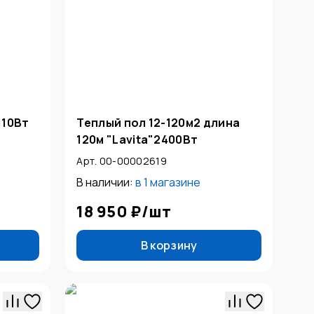
110Вт
Теплый пол 12-120м2 длина
120м "Lavita"2400Вт
Арт. 00-00002619
В наличии:
в
1 магазине
18 950 ₽
/
шт
В корзину