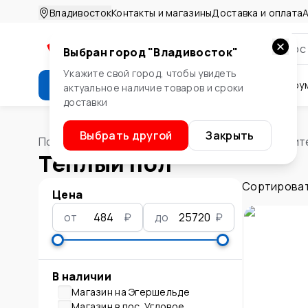
Владивосток
Контакты и магазины
Доставка и оплата
А
Выбран город "
Владивосток
"
Укажите свой город, чтобы увидеть
Каталог
Стройматериалы
Инстру
актуальное наличие товаров и сроки
доставки
Крепеж
Двери и окна
Сте
Выбрать другой
Закрыть
Помощник
/
Водоснабжение и отопление
/
Отопит
Теплый пол
Сортироват
Цена
от
₽
до
₽
В наличии
Магазин на Эгершельде
Магазин в пос. Угловое