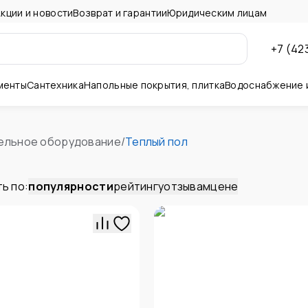
кции и новости
Возврат и гарантии
Юридическим лицам
+7 (42
менты
Сантехника
Напольные покрытия, плитка
Водоснабжение 
ны и потолок
ельное оборудование
/
Теплый пол
ь по:
популярности
рейтингу
отзывам
цене