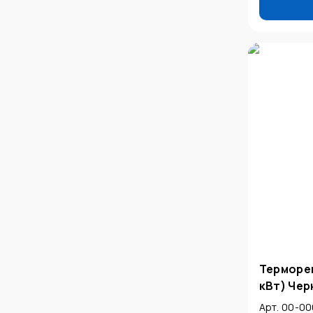
Терморег
кВт) Че
Арт. 00-00