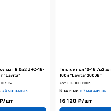
ол мат 8,0м2 UНС-16-
Теплый пол 10-16,7м2 д
т "Lavita"
100м "Lavita"2000Вт
0007124
Арт. 00-00008809
:
в
5 магазинах
В наличии:
в
7 магазинах
 ₽
/
шт
16 120 ₽
/
шт