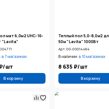
ол мат 6,0м2 UНС-16-
Теплый пол 5,0-8,0м2 д
 "Lavita"
50м "Lavita" 1000Вт
0004771
Арт. 00-00014464
:
в
7 магазинах
В наличии:
в
10 магазинах
 ₽
/
шт
8 635 ₽
/
шт
В корзину
В корзину