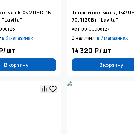
ол мат 5,0м2 UНС-16-
Теплый пол мат 7,0м2 U
 "Lavita"
70, 1120Вт "Lavita"
0008126
Арт. 00-00008127
:
в
3 магазинах
В наличии:
в
7 магазинах
₽
/
шт
14 320 ₽
/
шт
В корзину
В корзину