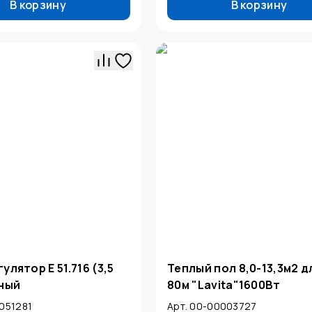
В корзину
В корзину
улятор E 51.716 (3,5
Теплый пол 8,0-13,3м2 
рный
80м "Lavita"1600Вт
051281
Арт. 00-00003727