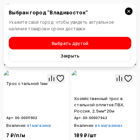
Выбран город "
Владивосток
"
Владивосток
Укажите свой город, чтобы увидеть актуальное
наличие товаров и сроки доставки
Выбрать другой
Такелаж
Тросы и цепи
Закрыть
Сортировка
Трос стальной 1мм
Хозяйственный трос в
стальной оплетке ПВХ,
Россия, 2,5мм*20м
Арт. 00-00011902
Арт. 00-00007942
В наличии:
в
1 магазине
В наличии:
в
4 магазинах
7 ₽
/
п/м
189 ₽
/
шт