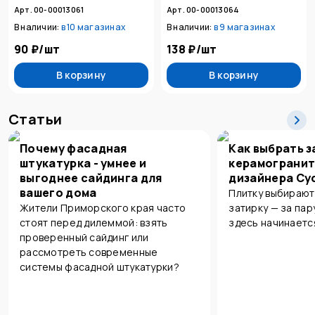
Арт. 00-00013061
Арт. 00-00013064
В наличии:
в
10 магазинах
В наличии:
в
9 магазинах
90 ₽
/
шт
138 ₽
/
шт
В корзину
В корзину
Статьи
Почему фасадная
Как выбрать з
штукатурка - умнее и
керамогранит
выгоднее сайдинга для
дизайнера Су
вашего дома
Плитку выбирают
Жители Приморского края часто
затирку — за пар
стоят перед дилеммой: взять
здесь начинаетс
проверенный сайдинг или
рассмотреть современные
системы фасадной штукатурки?