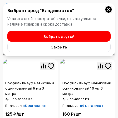
Выбран город "
Владивосток
"
Владивосток
Укажите свой город, чтобы увидеть актуальное
наличие товаров и сроки доставки
Выбрать другой
Металлопрофиль
Уголки, маячки
Закрыть
Сортировка
Профиль Кнауф маячковый
Профиль Кнауф маячковый
оцинкованный 6 мм 3
оцинкованный 10 мм 3
метра
метра
Арт. 00-00004178
Арт. 00-00004179
В наличии:
в
5 магазинах
В наличии:
в
9 магазинах
125 ₽
/
шт
160 ₽
/
шт