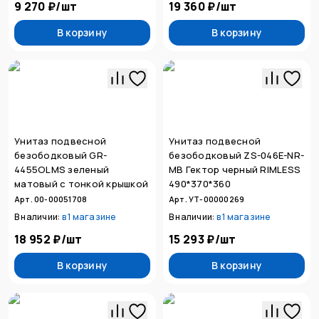
9 270 ₽
/
шт
19 360 ₽
/
шт
В корзину
В корзину
Унитаз подвесной
Унитаз подвесной
безободковый GR-
безободковый ZS-046E-NR-
4455OLMS зеленый
MB Гектор черный RIMLESS
матовый с тонкой крышкой
490*370*360
Арт. 00-00051708
Арт. УТ-00000269
В наличии:
в
1 магазине
В наличии:
в
1 магазине
18 952 ₽
/
шт
15 293 ₽
/
шт
В корзину
В корзину