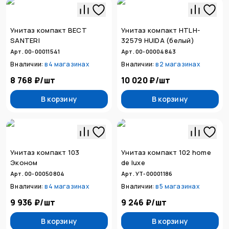
Унитаз компакт ВЕСТ
Унитаз компакт HTLH-
SANTERI
32579 HUIDA (белый)
Арт. 00-00011541
Арт. 00-00004843
В наличии:
в
4 магазинах
В наличии:
в
2 магазинах
8 768 ₽
/
шт
10 020 ₽
/
шт
В корзину
В корзину
Унитаз компакт 103
Унитаз компакт 102 home
Эконом
de luxe
Арт. 00-00050804
Арт. УТ-00001186
В наличии:
в
4 магазинах
В наличии:
в
5 магазинах
9 936 ₽
/
шт
9 246 ₽
/
шт
В корзину
В корзину