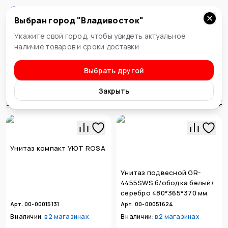
Выбран город "
Владивосток
"
Владивосток
Укажите свой город, чтобы увидеть актуальное
наличие товаров и сроки доставки
Выбрать другой
Унитазы и инсталляции
Унитазы
Закрыть
Сортировка
Унитаз компакт УЮТ ROSA
Унитаз подвесной GR-
4455SWS б/ободка белый/
серебро 480*365*370 мм
Арт. 00-00015131
Арт. 00-00051624
В наличии:
в
2 магазинах
В наличии:
в
2 магазинах