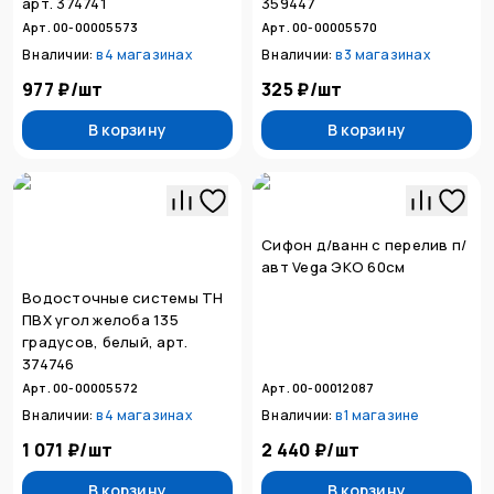
арт. 374741
359447
Арт. 00-00005573
Арт. 00-00005570
В наличии:
в
4 магазинах
В наличии:
в
3 магазинах
977 ₽
/
шт
325 ₽
/
шт
В корзину
В корзину
Сифон д/ванн с перелив п/
авт Vega ЭКО 60см
Водосточные системы ТН
ПВХ угол желоба 135
градусов, белый, арт.
374746
Арт. 00-00005572
Арт. 00-00012087
В наличии:
в
4 магазинах
В наличии:
в
1 магазине
1 071 ₽
/
шт
2 440 ₽
/
шт
В корзину
В корзину