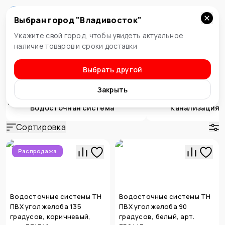
Выбран город "
Владивосток
"
Владивосток
Укажите свой город, чтобы увидеть актуальное
наличие товаров и сроки доставки
Выбрать другой
Водоснабжение и отопление
Водоотведение
Закрыть
Водосточная система
Канализация
Сортировка
Распродажа
Водосточные системы ТН
Водосточные системы ТН
ПВХ угол желоба 135
ПВХ угол желоба 90
градусов, коричневый,
градусов, белый, арт.