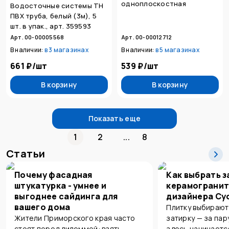
одноплоскостная
Водосточные системы ТН
ПВХ труба, белый (3м), 5
шт. в упак., арт. 359593
Арт. 00-00005568
Арт. 00-00012712
В наличии:
в
3 магазинах
В наличии:
в
5 магазинах
661 ₽
/
шт
539 ₽
/
шт
В корзину
В корзину
Показать еще
1
2
...
8
Статьи
Почему фасадная
Как выбрать з
штукатурка - умнее и
керамогранит
выгоднее сайдинга для
дизайнера Су
вашего дома
Плитку выбирают
Жители Приморского края часто
затирку — за пар
стоят перед дилеммой: взять
здесь начинаетс