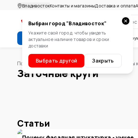
Владивосток
Контакты и магазины
Доставка и оплата
А
Выбран город "
Владивосток
"
Укажите свой город, чтобы увидеть
Каталог
Стройматериалы
Инстру
актуальное наличие товаров и сроки
доставки
Крепеж
Двери и окна
Сте
Выбрать другой
Закрыть
Помощник
/
Инструменты
/
Расходные материалы 
Заточные круги
Статьи
Почему фасадная штукатурка - умнее