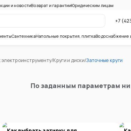
кции и новости
Возврат и гарантии
Юридическим лицам
+7 (42
менты
Сантехника
Напольные покрытия, плитка
Водоснабжение 
ны и потолок
к электроинструменту
/
Круги и диски
/
Заточные круги
По заданным параметрам ни
Как выбрать затирку для
Ка