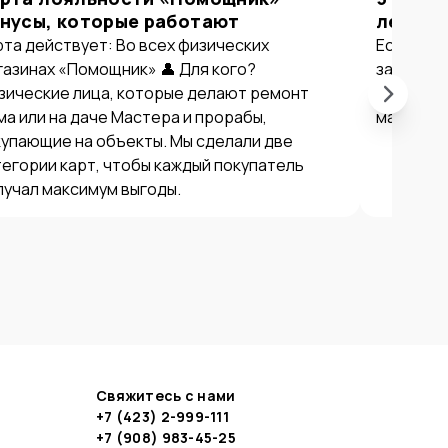
нусы, которые работают
летом 
рта действует: Во всех физических
Если вы в
газинах «Помощник» 👤 Для кого?
закупать
зические лица, которые делают ремонт
причин с
ма или на даче Мастера и прорабы,
магазина
купающие на объекты. Мы сделали две
тегории карт, чтобы каждый покупатель
лучал максимум выгоды.
Свяжитесь с нами
+7 (423) 2-999-111
+7 (908) 983-45-25