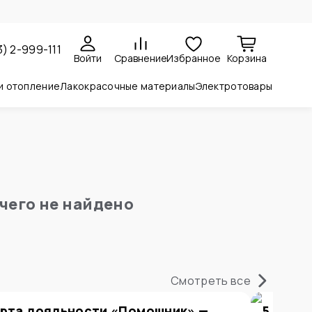
3) 2-999-111
Войти
Сравнение
Избранное
Корзина
и отопление
Лакокрасочные материалы
Электротовары
чего не найдено
Смотреть все
рта лояльности «Помощник» —
5 прич