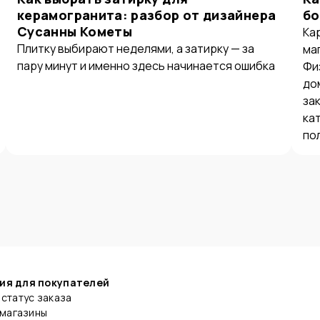
керамогранита: разбор от дизайнера
бо
Сусанны Кометы
Ка
Плитку выбирают неделями, а затирку — за
ма
пару минут и именно здесь начинается ошибка
Фи
до
за
ка
по
ия для покупателей
статус заказа
 магазины