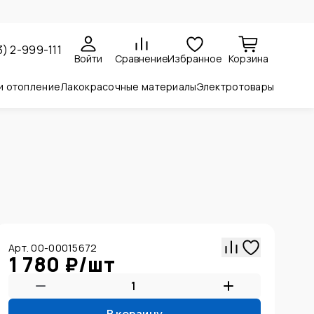
3) 2-999-111
Войти
Сравнение
Избранное
Корзина
и отопление
Лакокрасочные материалы
Электротовары
Арт. 00-00015672
1 780 ₽
/
шт