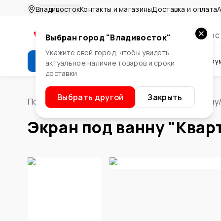
Владивосток
Контакты и магазины
Доставка и оплата
А
Выбран город "
Владивосток
"
Укажите свой город, чтобы увидеть
Каталог
Стройматериалы
Инстру
актуальное наличие товаров и сроки
доставки
Крепеж
Двери и окна
Сте
Выбрать другой
Закрыть
Помощник
/
Сантехника
/
Ванны
/
Экраны под ванну
Экран под ванну "Кварт