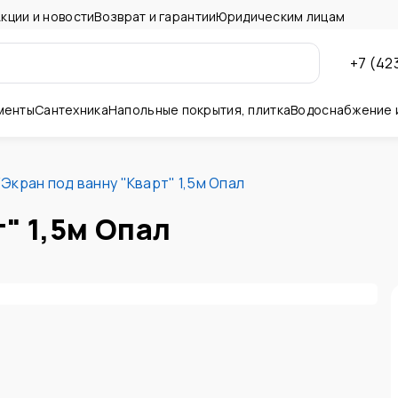
кции и новости
Возврат и гарантии
Юридическим лицам
+7 (42
менты
Сантехника
Напольные покрытия, плитка
Водоснабжение 
ны и потолок
/
Экран под ванну "Кварт" 1,5м Опал
" 1,5м Опал