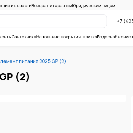
кции и новости
Возврат и гарантии
Юридическим лицам
+7 (42
менты
Сантехника
Напольные покрытия, плитка
Водоснабжение 
ны и потолок
лемент питания 2025 GP (2)
GP (2)