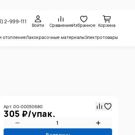
3) 2-999-111
Войти
Сравнение
Избранное
Корзина
и отопление
Лакокрасочные материалы
Электротовары
Арт. 00-00050680
305 ₽
/
упак.