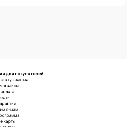
ия для покупателей
статус заказа
 магазины
 оплата
вости
гарантии
им лицам
программа
е карты