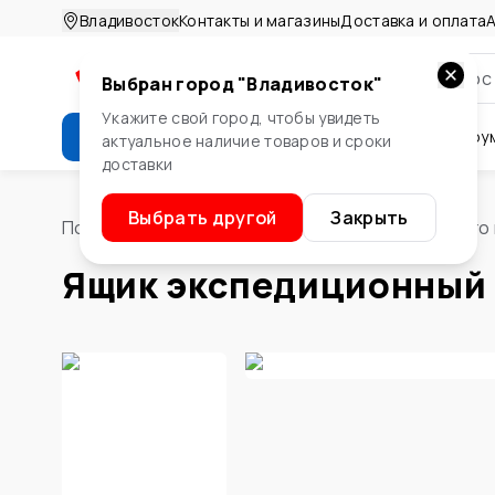
Владивосток
Контакты и магазины
Доставка и оплата
А
Выбран город "
Владивосток
"
Укажите свой город, чтобы увидеть
Каталог
Стройматериалы
Инстру
актуальное наличие товаров и сроки
доставки
Крепеж
Двери и окна
Сте
Выбрать другой
Закрыть
Помощник
/
Инструменты
/
Организация рабочего
Ящик экспедиционный I