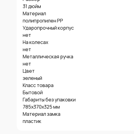
31 дюйм

Материал

полипропилен PP

Ударопрочный корпус

нет

На колесах

нет

Металлическая ручка

нет

Цвет

зеленый

Класс товара

Бытовой

Габариты без упаковки

785х370х325 мм

Материал замка

пластик