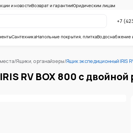
кции и новости
Возврат и гарантии
Юридическим лицам
+7 (42
менты
Сантехника
Напольные покрытия, плитка
Водоснабжение 
ны и потолок
 места
/
Ящики, органайзеры
/
Ящик экспедиционный IRIS 
RIS RV BOX 800 c двойной