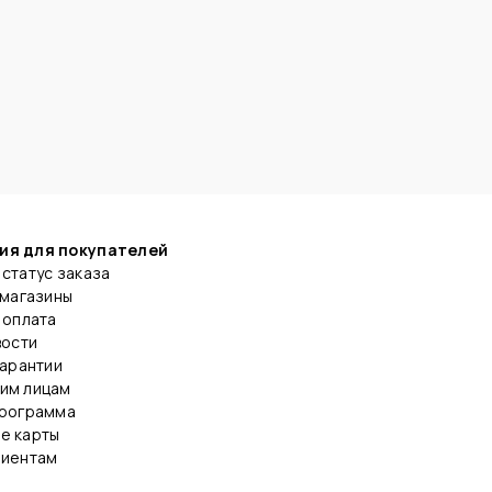
ия для покупателей
статус заказа
 магазины
 оплата
вости
гарантии
им лицам
программа
е карты
лиентам