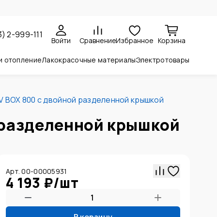
3) 2-999-111
Войти
Сравнение
Избранное
Корзина
и отопление
Лакокрасочные материалы
Электротовары
RV BOX 800 c двойной разделенной крышкой
 разделенной крышкой
Арт. 00-00005931
4 193 ₽
/
шт