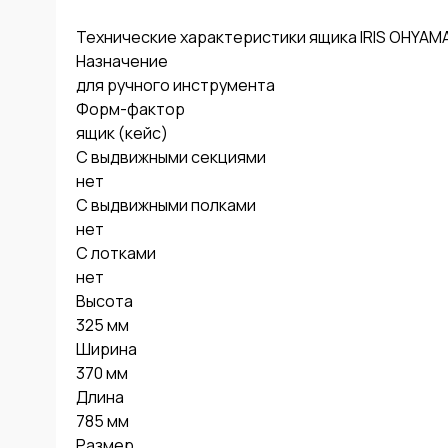
Технические характеристики ящика IRIS OHYAMA
Назначение

для ручного инструмента

Форм-фактор

ящик (кейс)

С выдвижными секциями

нет

С выдвижными полками

нет

С лотками

нет

Высота

325 мм

Ширина

370 мм

Длина

785 мм

Размер
