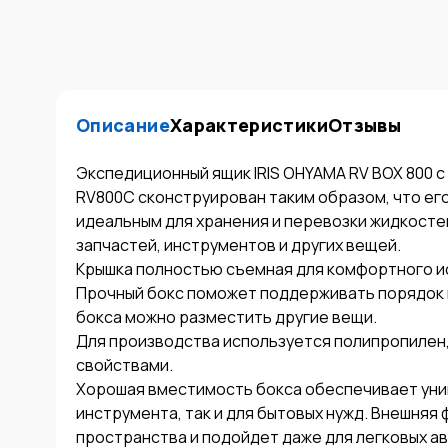
Описание
Характеристики
Отзывы
Экспедиционный ящик IRIS OHYAMA RV BOX 800 c
RV800C сконструирован таким образом, что его
идеальным для хранения и перевозки жидкостей
запчастей, инструментов и других вещей.

Крышка полностью съемная для комфортного ис
Прочный бокс поможет поддерживать порядок в
бокса можно разместить другие вещи.

Для производства используется полипропилен
свойствами.

Хорошая вместимость бокса обеспечивает унив
инструмента, так и для бытовых нужд. Внешняя
пространства и подойдет даже для легковых а