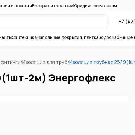
кции и новости
Возврат и гарантии
Юридическим лицам
+7 (42
менты
Сантехника
Напольные покрытия, плитка
Водоснабжение 
ны и потолок
 фитинги
/
Изоляция для труб
/
Изоляция трубная 25/ 9(1
9(1шт-2м) Энергофлекс