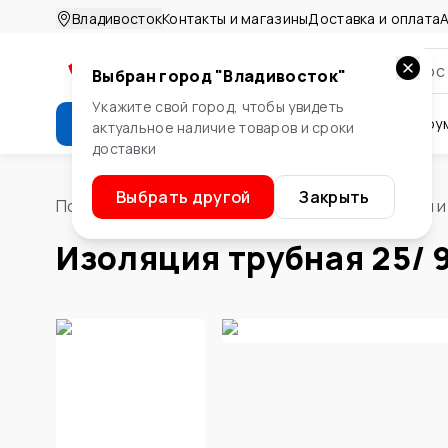
Владивосток
Контакты и магазины
Доставка и оплата
А
Выбран город "
Владивосток
"
Укажите свой город, чтобы увидеть
Каталог
Стройматериалы
Инстру
актуальное наличие товаров и сроки
доставки
Крепеж
Двери и окна
Сте
Выбрать другой
Закрыть
Помощник
/
Водоснабжение и отопление
/
Трубы и
Изоляция трубная 25/ 