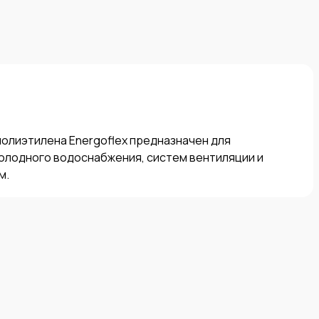
олиэтилена Energoflex предназначен для 
олодного водоснабжения, систем вентиляции и 
м.