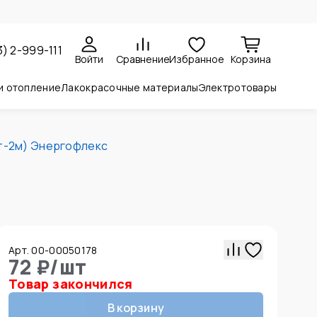
3) 2-999-111
Войти
Сравнение
Избранное
Корзина
и отопление
Лакокрасочные материалы
Электротовары
шт-2м) Энергофлекс
Арт. 00-00050178
72 ₽
/
шт
Товар закончился
В корзину