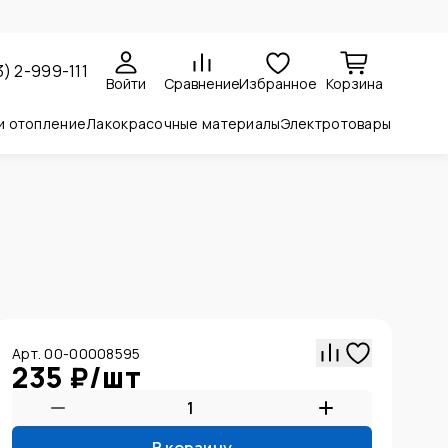
3) 2-999-111
Войти
Сравнение
Избранное
Корзина
и отопление
Лакокрасочные материалы
Электротовары
Арт. 00-00008595
235 ₽
/
шт