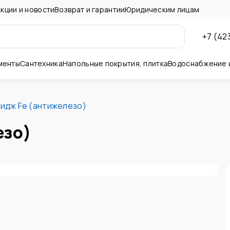
кции и новости
Возврат и гарантии
Юридическим лицам
+7 (42
менты
Сантехника
Напольные покрытия, плитка
Водоснабжение 
ны и потолок
идж Fe (антижелезо)
езо)