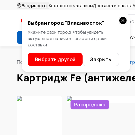
Владивосток
Контакты и магазины
Доставка и оплата
А
Выбран город "
Владивосток
"
Укажите свой город, чтобы увидеть
Каталог
Стройматериалы
Инстру
актуальное наличие товаров и сроки
доставки
Крепеж
Двери и окна
Сте
Выбрать другой
Закрыть
Помощник
/
Сантехника
/
Фильтры
/
Бытовые
/
Картр
Картридж Fe (антижел
Распродажа