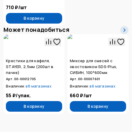
710 ₽
/
шт
В корзину
Может понадобиться
Крестики для кафеля,
Миксер для смесей с
STAYER, 2,5мм (200шт в
хвостовиком SDS-Plus,
пачке)
СИБИН, 100*600мм
Арт. 00-00012705
Арт. 00-00007601
В наличии:
в
8 магазинах
В наличии:
в
6 магазинах
55 ₽
/
упак.
660 ₽
/
шт
В корзину
В корзину
В корзину
Нет в наличии