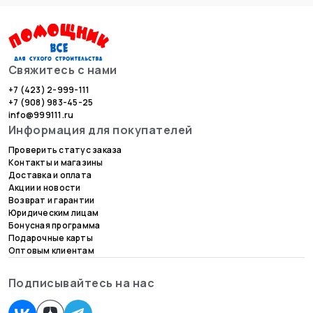
Свяжитесь с нами
+7 (423) 2-999-111
+7 (908) 983-45-25
info@999111.ru
шпатель зубчатый фас. 4х4,
Ведро пластиковое
Информация для покупателей
350 мм, МастерКолор
строительное, STAYER, 12л
1/1/50
Проверить статус заказа
Арт. 00-00015641
Контакты и магазины
Арт. 00-00010187
Доставка и оплата
170 ₽
/
шт
В наличии:
в
8 магазинах
Акции и новости
Возврат и гарантии
292 ₽
/
шт
Юридическим лицам
Бонусная программа
Подарочные карты
Оптовым клиентам
Подписывайтесь на нас