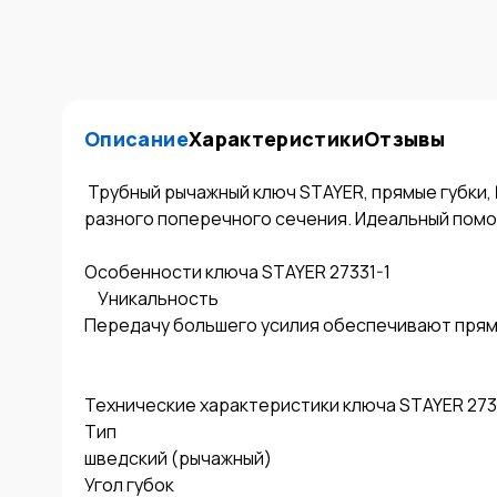
Описание
Характеристики
Отзывы
 Трубный рычажный ключ STAYER, прямые губки, № 1,  1" 27331-1 используется для захвата деталей 
разного поперечного сечения. Идеальный помо
Особенности ключа STAYER 27331-1

	Уникальность

Передачу большего усилия обеспечивают прямы
Технические характеристики ключа STAYER 2733
Тип

шведский (рычажный)

Угол губок
