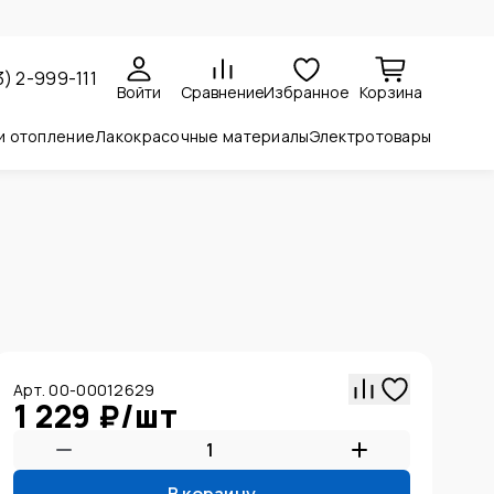
3) 2-999-111
Войти
Сравнение
Избранное
Корзина
и отопление
Лакокрасочные материалы
Электротовары
Арт. 00-00012629
1 229 ₽
/
шт