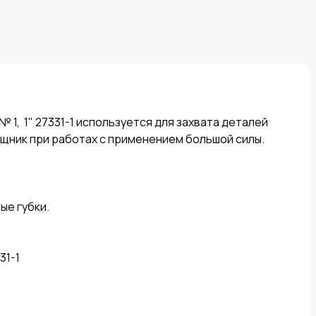
щник при работах с применением большой силы.

е губки.

1-1
