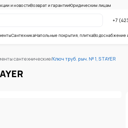
кции и новости
Возврат и гарантии
Юридическим лицам
+7 (42
менты
Сантехника
Напольные покрытия, плитка
Водоснабжение 
ны и потолок
менты сантехнические
/
Ключ труб. рыч. № 1, STAYER
TAYER