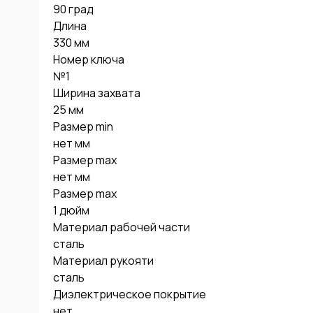
90 град

Длина

330 мм

Номер ключа

№1

Ширина захвата

25 мм

Размер min 

нет мм

Размер max 

нет мм

Размер max

1 дюйм

Материал рабочей части

сталь

Материал рукояти

сталь

Диэлектрическое покрытие

нет
