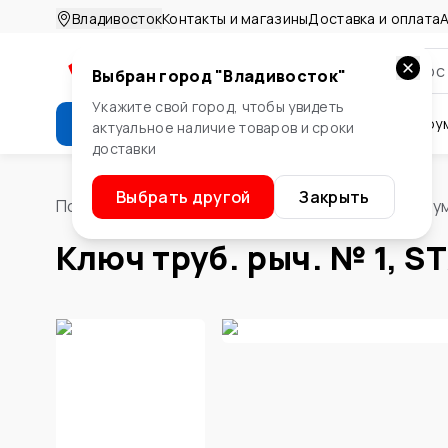
Владивосток
Контакты и магазины
Доставка и оплата
А
Выбран город "
Владивосток
"
Укажите свой город, чтобы увидеть
Каталог
Стройматериалы
Инстру
актуальное наличие товаров и сроки
доставки
Крепеж
Двери и окна
Сте
Выбрать другой
Закрыть
Помощник
/
Водоснабжение и отопление
/
Инстру
Ключ труб. рыч. № 1, S