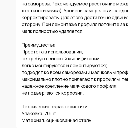
на саморезы. Рекомендуемое расстояние между 
жесткости маяка). Уровень саморезов и, следо
корректировать. Для этого достаточно сдвинут
сторону. При демонтаже профиля потяните за кр
маяк полностью удаляется.

Преимущества

Простота в использовании;

не требуют высокой квалификации;

легко монтируются и демонтируются;

подходят ко всем саморезам и маячковым проф
максимально плотно прилегают к профилям, те
надежное крепление маячкового профиля;

не подвергаются коррозии.

Технические характеристики

Упаковка: 70 шт.

Материал: оцинкованная сталь.