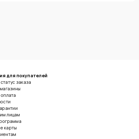
ия для покупателей
статус заказа
 магазины
 оплата
вости
гарантии
им лицам
программа
е карты
лиентам