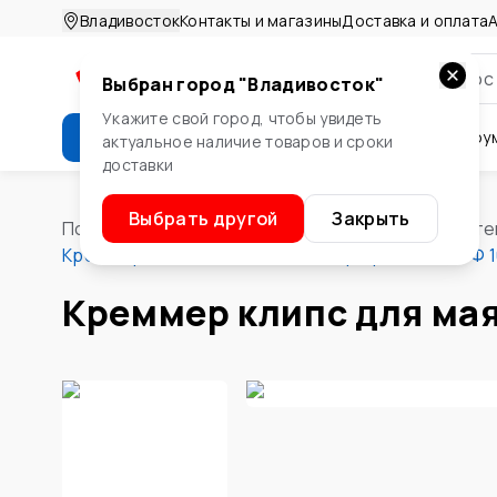
Владивосток
Контакты и магазины
Доставка и оплата
А
Выбран город "
Владивосток
"
Укажите свой город, чтобы увидеть
Каталог
Стройматериалы
Инстру
актуальное наличие товаров и сроки
доставки
Крепеж
Двери и окна
Сте
Выбрать другой
Закрыть
Помощник
/
Стройматериалы
/
Материалы для сте
Креммер клипс для маячковых профилей КНАУФ 1
Креммер клипс для ма