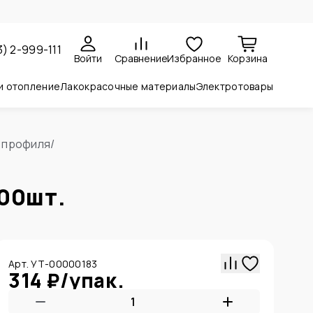
3) 2-999-111
Войти
Сравнение
Избранное
Корзина
и отопление
Лакокрасочные материалы
Электротовары
 профиля
/
00шт.
Арт. УТ-00000183
314 ₽
/
упак.