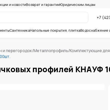
кции и новости
Возврат и гарантии
Юридическим лицам
+7 (42
менты
Сантехника
Напольные покрытия, плитка
Водоснабжение 
ны и потолок
н и перегородок
/
Металлопрофиль
/
Комплектующие для
00шт.
ячковых профилей КНАУФ 1