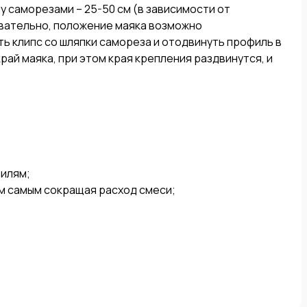
саморезами – 25-50 см (в зависимости от 
вательно, положение маяка возможно 
ь клипс со шляпки самореза и отодвинуть профиль в 
ай маяка, при этом края крепления раздвинутся, и 
илям;

м самым сокращая расход смеси;
