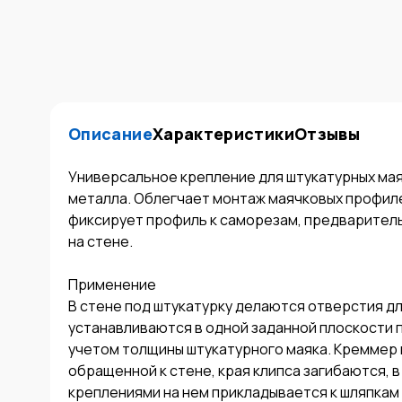
Описание
Характеристики
Отзывы
Универсальное крепление для штукатурных мая
металла. Облегчает монтаж маячковых профиле
фиксирует профиль к саморезам, предваритель
на стене.

Применение

В стене под штукатурку делаются отверстия д
устанавливаются в одной заданной плоскости п
учетом толщины штукатурного маяка. Креммер к
обращенной к стене, края клипса загибаются, в
креплениями на нем прикладывается к шляпкам 