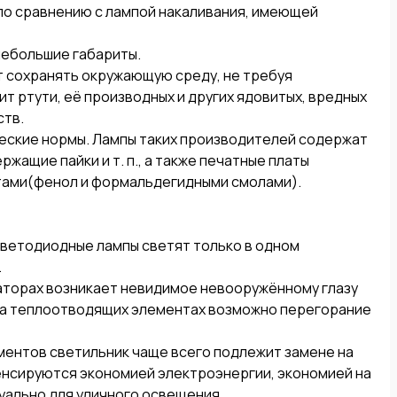
по сравнению с лампой накаливания, имеющей 
ебольшие габариты.

 сохранять окружающую среду, не требуя 
т ртути, её производных и других ядовитых, вредных 
в. 

ские нормы. Лампы таких производителей содержат 
жащие пайки и т. п., а также печатные платы 
ами(фенол и формальдегидными смолами).

ветодиодные лампы светят только в одном 


аторах возникает невидимое невооружённому глазу 
на теплоотводящих элементах возможно перегорание 
ементов светильник чаще всего подлежит замене на 
енсируются экономией электроэнергии, экономией на 
уально для уличного освещения.