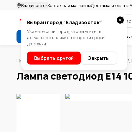
Владивосток
Контакты и магазины
Доставка и оплата
А
Выбран город "
Владивосток
"
Укажите свой город, чтобы увидеть
Каталог
Стройматериалы
Инстру
актуальное наличие товаров и сроки
доставки
Крепеж
Двери и окна
Сте
Выбрать другой
Закрыть
Помощник
/
Электротовары
/
Освещение
/
Лампы
/
Л
Лампа светодиод E14 1