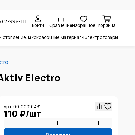
3) 2-999-111
Войти
Сравнение
Избранное
Корзина
и отопление
Лакокрасочные материалы
Электротовары
ctro
ktiv Electro
Арт. 00-00010431
110 ₽
/
шт