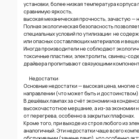
установки, более низкая температура корпуса 
сравнимую яркость, 

высокая механическая прочность, зачастую — н
Полная экологическая безопасность позволяет
специальных условий по утилизации: не содержи
или опасных составляющих материалов и вещест
Иногда производители не соблюдают экологиче
токсичные пластики, электролиты, свинец-содер
драйвера пропитывают связующими компонент
      Недостатки:

Основные недостатки — высокая цена, многие с
направлении (что может быть и достоинством). 
В дешёвых лампах за счёт экономии на конденс
высокочастотное мерцание, а из-за экономии 
от перегрева, особенно в закрытых плафонах. 

Кроме того, при выходе из строя любого из эл
аналогичный. Эти недостатки чаще всего комп
обслуживании (замене ламп), что особенно акт