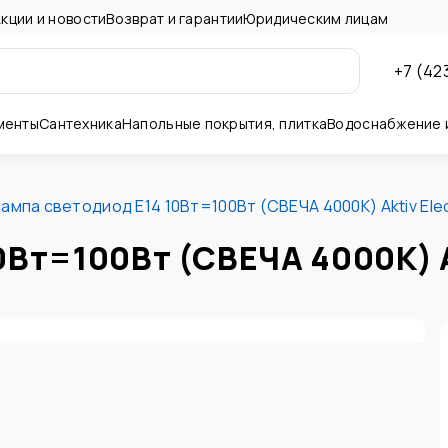
кции и новости
Возврат и гарантии
Юридическим лицам
+7 (42
менты
Сантехника
Напольные покрытия, плитка
Водоснабжение 
ны и потолок
ампа светодиод E14 10Вт=100Вт (СВЕЧА 4000К) Aktiv Ele
0Вт=100Вт (СВЕЧА 4000К) A