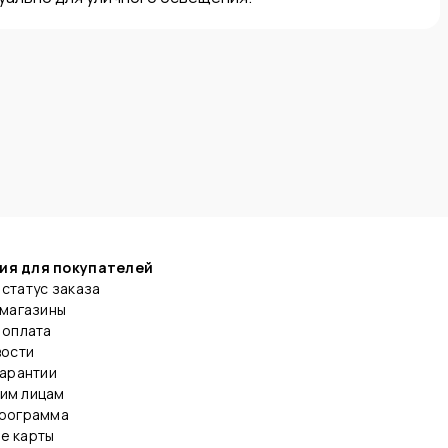
ия для покупателей
статус заказа
 магазины
 оплата
вости
гарантии
им лицам
программа
е карты