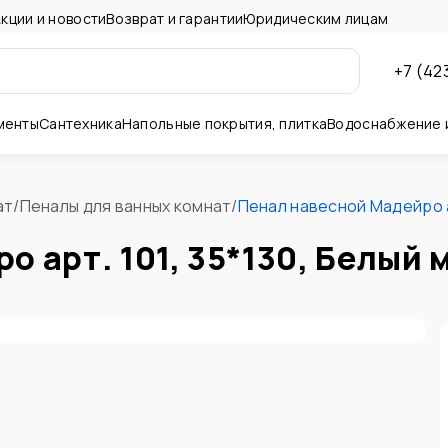
кции и новости
Возврат и гарантии
Юридическим лицам
+7 (42
менты
Сантехника
Напольные покрытия, плитка
Водоснабжение 
ны и потолок
ат
/
Пеналы для ванных комнат
/
Пенал навесной Мадейро ар
о арт. 101, 35*130, Белый