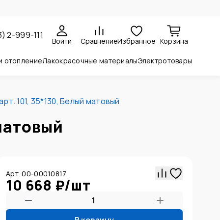
3) 2-999-111
Войти
Сравнение
Избранное
Корзина
и отопление
Лакокрасочные материалы
Электротовары
т. 101, 35*130, Белый матовый
 матовый
Арт. 00-00010817
10 668 ₽
/
шт