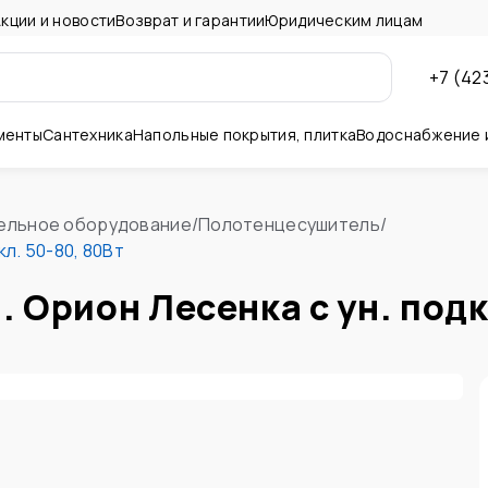
кции и новости
Возврат и гарантии
Юридическим лицам
+7 (42
менты
Сантехника
Напольные покрытия, плитка
Водоснабжение 
ны и потолок
ельное оборудование
/
Полотенцесушитель
/
л. 50-80, 80Вт
 Орион Лесенка с ун. подк