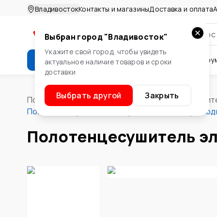
Владивосток
Контакты и магазины
Доставка и оплата
А
Выбран город "
Владивосток
"
Укажите свой город, чтобы увидеть
Каталог
Стройматериалы
Инстру
актуальное наличие товаров и сроки
доставки
Крепеж
Двери и окна
Сте
Выбрать другой
Закрыть
Помощник
/
Водоснабжение и отопление
/
Отопит
Полотенцесушитель эл. Орион Лесенка с ун. подк
Полотенцесушитель эл.