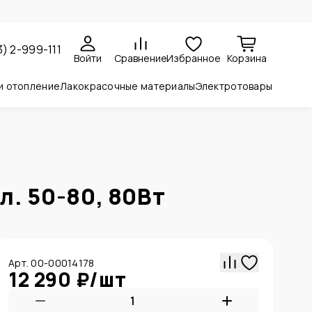
3) 2-999-111
Войти
Сравнение
Избранное
Корзина
и отопление
Лакокрасочные материалы
Электротовары
л. 50-80, 80Вт
Арт. 00-00014178
12 290 ₽
/
шт