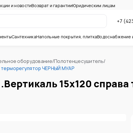
кции и новости
Возврат и гарантии
Юридическим лицам
+7 (42
менты
Сантехника
Напольные покрытия, плитка
Водоснабжение 
ны и потолок
ельное оборудование
/
Полотенцесушитель
/
а терморегулятор ЧЕРНЫЙ МУАР
.Вертикаль 15х120 справа