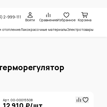
3) 2-999-111
Войти
Сравнение
Избранное
Корзина
и отопление
Лакокрасочные материалы
Электротовары
 терморегулятор
Арт. 00-00015508
12 910 ₽
/
шт