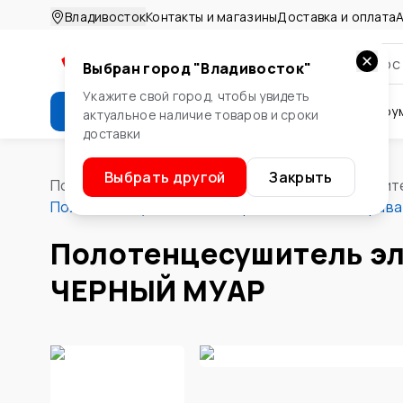
Владивосток
Контакты и магазины
Доставка и оплата
А
Выбран город "
Владивосток
"
Укажите свой город, чтобы увидеть
Каталог
Стройматериалы
Инстру
актуальное наличие товаров и сроки
доставки
Крепеж
Двери и окна
Сте
Выбрать другой
Закрыть
Помощник
/
Водоснабжение и отопление
/
Отопит
Полотенцесушитель эл.Вертикаль 15х120 справ
Полотенцесушитель эл
ЧЕРНЫЙ МУАР