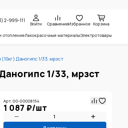
3) 2-999-111
Войти
Сравнение
Избранное
Корзина
и отопление
Лакокрасочные материалы
Электротовары
(10кг) Даногипс 1/33, мрзст
Даногипс 1/33, мрзст
Арт. 00-00008154
1 087 ₽
/
шт