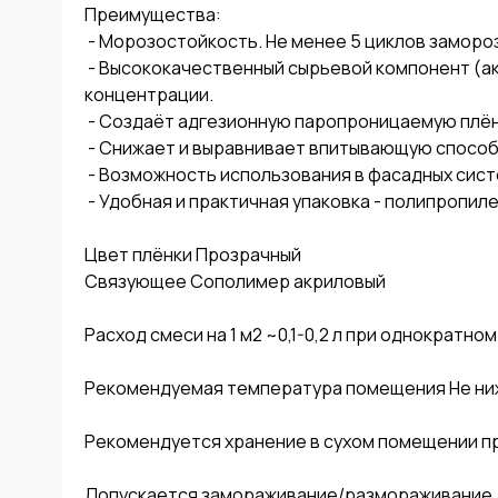
Преимущества:

 - Морозостойкость. Не менее 5 циклов заморозки/разморозки.

 - Высококачественный сырьевой компонент (акриловый сополимер) в строго необходимой 
концентрации.

 - Создаёт адгезионную паропроницаемую плёнку на поверхности.

 - Снижает и выравнивает впитывающую способность основания.

 - Возможность использования в фасадных системах.

 - Удобная и практичная упаковка - полипропиленовое ведро.

Цвет плёнки Прозрачный

Связующее Сополимер акриловый

Расход смеси на 1 м2 ~0,1-0,2 л при однократном
Рекомендуемая температура помещения Не ниже 
Рекомендуется хранение в сухом помещении при
Допускается замораживание/размораживание. В