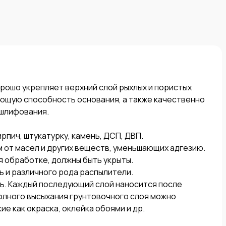
ошо укрепляет верхний слой рыхлых и пористых 
ющую способность основания, а также качественно 
шлифования.

рпич, штукатурку, камень, ДСП, ДВП.

 от масел и других веществ, уменьшающих адгезию. 
 обработке, должны быть укрыты.

 и различного рода распылители. 

ь. Каждый последующий слой наносится после 
олного высыхания грунтовочного слоя можно 
е как окраска, оклейка обоями и др.
