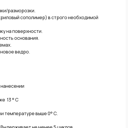
 нанесении

 13 ° С

 температуре выше 0° C.

ыдерживает не менее 5 циклов.
