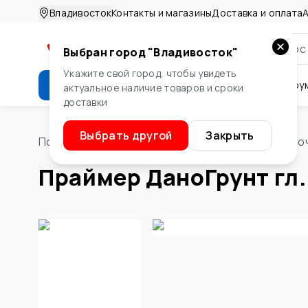
Владивосток
Контакты и магазины
Доставка и оплата
А
Выбран город "
Владивосток
"
Укажите свой город, чтобы увидеть
Каталог
Стройматериалы
Инстру
актуальное наличие товаров и сроки
доставки
Крепеж
Двери и окна
Сте
Выбрать другой
Закрыть
Помощник
/
Лакокрасочные материалы
/
Грунтово
Праймер ДаноГрунт гл. 