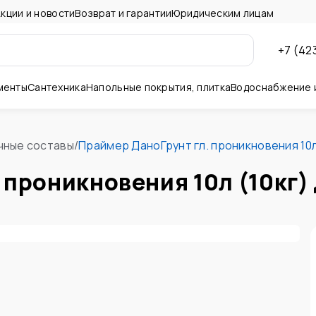
кции и новости
Возврат и гарантии
Юридическим лицам
+7 (42
менты
Сантехника
Напольные покрытия, плитка
Водоснабжение 
ны и потолок
чные составы
/
Праймер ДаноГрунт гл. проникновения 10л 
проникновения 10л (10кг) 