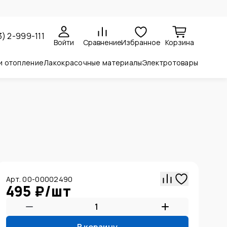
3) 2-999-111
Войти
Сравнение
Избранное
Корзина
и отопление
Лакокрасочные материалы
Электротовары
Арт. 00-00002490
495 ₽
/
шт