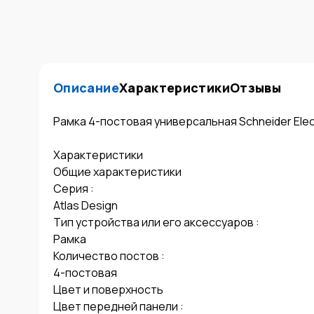
Описание
Характеристики
Отзывы
Рамка 4-постовая универсальная Schneider Elect
Характеристики

Общие характеристики

Серия : 

Atlas Design

Тип устройства или его аксессуаров : 

Рамка

Количество постов : 

4-постовая

Цвет и поверхность

Цвет передней панели : 
