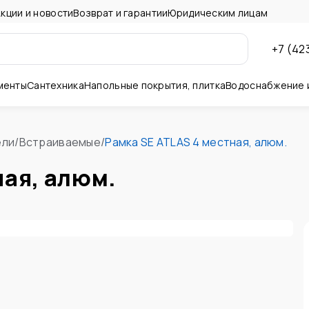
кции и новости
Возврат и гарантии
Юридическим лицам
+7 (42
менты
Сантехника
Напольные покрытия, плитка
Водоснабжение 
ны и потолок
ели
/
Встраиваемые
/
Рамка SE ATLAS 4 местная, алюм.
ная, алюм.