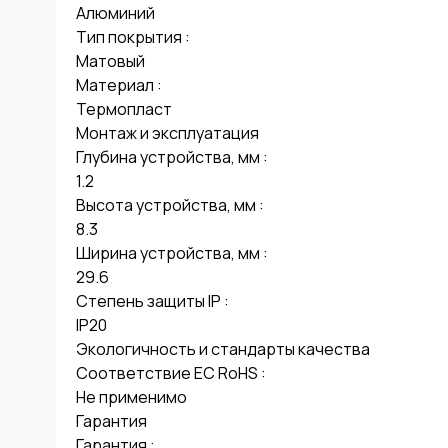
Алюминий

Тип покрытия : 

Матовый

Материал : 

Термопласт

Монтаж и эксплуатация

Глубина устройства, мм : 

1.2

Высота устройства, мм : 

8.3

Ширина устройства, мм : 

29.6

Степень защиты IP : 

IP20

Экологичность и стандарты качества

Соответствие ЕС RoHS : 

Не применимо

Гарантия

Гарантия : 
