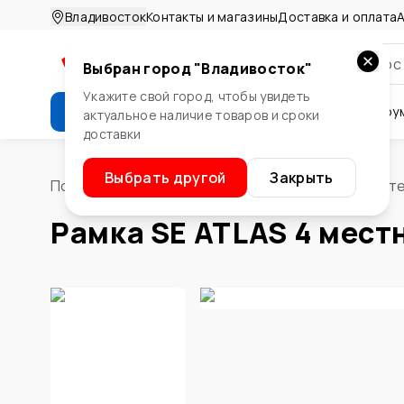
Владивосток
Контакты и магазины
Доставка и оплата
А
Выбран город "
Владивосток
"
Укажите свой город, чтобы увидеть
Каталог
Стройматериалы
Инстру
актуальное наличие товаров и сроки
доставки
Крепеж
Двери и окна
Сте
Выбрать другой
Закрыть
Помощник
/
Электротовары
/
Розетки и выключат
Рамка SE ATLAS 4 мест