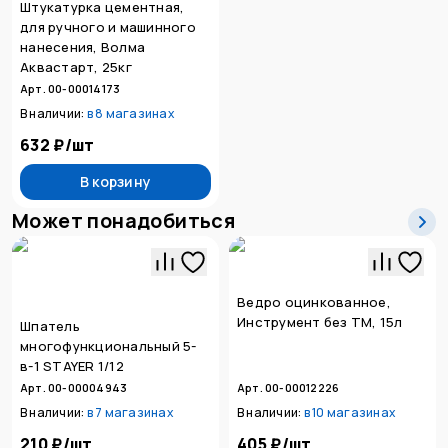
Штукатурка цементная,
для ручного и машинного
нанесения, Волма
Аквастарт, 25кг
Арт. 00-00014173
В наличии:
в
8 магазинах
632 ₽
/
шт
В корзину
Может понадобиться
Ведро оцинкованное,
Инструмент без ТМ, 15л
Шпатель
многофункциональный 5-
в-1 STAYER 1/12
Арт. 00-00004943
Арт. 00-00012226
В наличии:
в
7 магазинах
В наличии:
в
10 магазинах
210 ₽
/
шт
405 ₽
/
шт