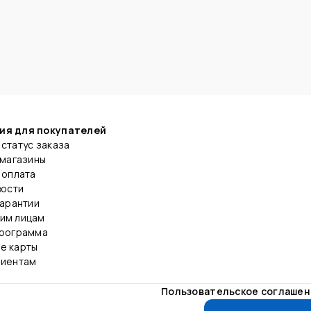
ия для покупателей
статус заказа
 магазины
 оплата
вости
гарантии
им лицам
программа
е карты
лиентам
Пользовательское соглаше