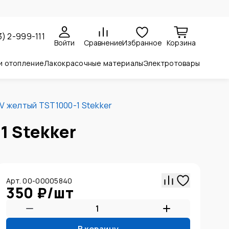
3) 2-999-111
Войти
Сравнение
Избранное
Корзина
и отопление
Лакокрасочные материалы
Электротовары
V желтый TST1000-1 Stekker
1 Stekker
Арт. 00-00005840
350 ₽
/
шт