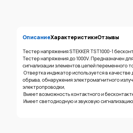
Описание
Характеристики
Отзывы
Тестер напряжения STEKKER TST1000-1 бесконта
Тестер напряжения до 1000V. Предназначен для
сигнализации элементов цепей переменного ток
 Отвертка индикатор используется в качестве детектора фазы, для проверки провода на наличие 
обрыва, обнаружения электромагнитного излуч
электропроводки,

 Bмеет возможность контактного и бесконтактного тестирования,

 Имеет светодиодную и звуковую сигнализацию.
