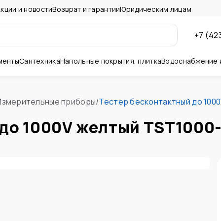
кции и новости
Возврат и гарантии
Юридическим лицам
+7 (42
менты
Сантехника
Напольные покрытия, плитка
Водоснабжение 
ны и потолок
Измерительные приборы
/
Тестер бесконтактный до 1000
до 1000V желтый TST1000-