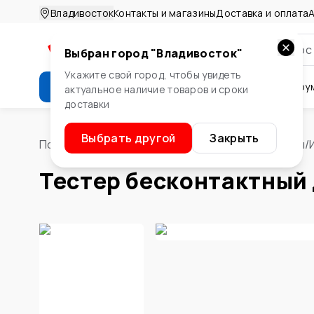
Владивосток
Контакты и магазины
Доставка и оплата
А
Выбран город "
Владивосток
"
Укажите свой город, чтобы увидеть
Каталог
Стройматериалы
Инстру
актуальное наличие товаров и сроки
доставки
Крепеж
Двери и окна
Сте
Выбрать другой
Закрыть
Помощник
/
Инструменты
/
Электроинструменты
/
Тестер бесконтактный 